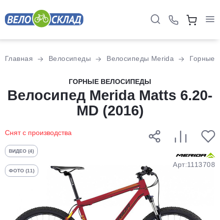
Для клиентов всех банков
Главная
Велосипеды
Велосипеды Merida
Горные
Разбейте
ГОРНЫЕ ВЕЛОСИПЕДЫ
Велосипед Merida Matts 6.20-
оплату
на части
MD (2016)
без переплат
Снят с производства
График платежей
ВИДЕО (4)
Арт:1113708
ФОТО (11)
Сегодня
25
%