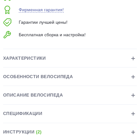
об оплате Плайтом
Фирменная гарантия!
Гарантии лучшей цены!
Бесплатная сборка и настройка!
Остались вопросы?
25
8 800 302-02-51
plait.ru
раз в 2
ХАРАКТЕРИСТИКИ
недели
ОСОБЕННОСТИ ВЕЛОСИПЕДА
ОПИСАНИЕ ВЕЛОСИПЕДА
СПЕЦИФИКАЦИИ
ИНСТРУКЦИИ
(2)