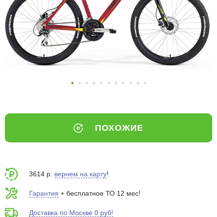
Добавляйте товары
в корзину
Оплачивайте сегодня только
25
% картой любого банка
Получайте товар
выбранный способом
ПОХОЖИЕ
Оставшиеся
75
% будут
списываться
с вашей карты
по
25
%
каждые 2 недели
3614 р.
вернем на карту
!
Гарантия
+ бесплатное ТО 12 мес!
Доставка по Москве 0 руб!
Подробнее