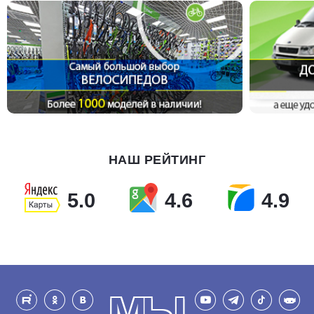
НАШ РЕЙТИНГ
5.0
4.6
4.9
МЫ