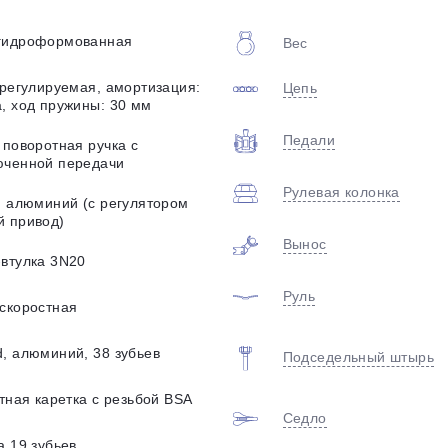
plait.ru
гидроформованная
Вес
 регулируемая, амортизация:
Цепь
, ход пружины: 30 мм
Педали
 поворотная ручка с
юченной передачи
Рулевая колонка
, алюминий (с регулятором
й привод)
раз в 2 недели
Вынос
-втулка 3N20
Руль
скоростная
, алюминий, 38 зубьев
Подседельный штырь
ктная каретка с резьбой BSA
Седло
а 19 зубьев