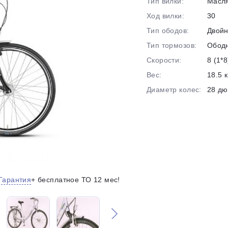
Тип вилки:
Масл
на части
без переплат
Ход вилки:
30
Тип ободов:
Двой
Тип тормозов:
Обод
График платежей
Скорости:
8 (1*8
Вес:
18.5 к
Сегодня
Диаметр колес:
28 д
25
%
Добавляйте товары
в корзину
Гарантия
+ бесплатное ТО 12 мес!
Оплачивайте сегодня только
25
% картой любого банка