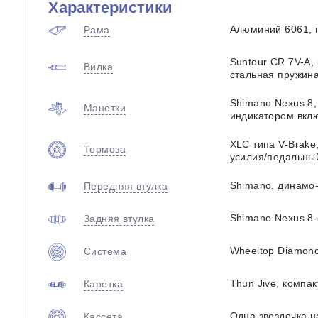
Характеристики
Алюминий 6061, 
Рама
Suntour CR 7V-A,
Вилка
стальная пружина
Shimano Nexus 8,
Манетки
индикатором вкл
XLC типа V-Brake
Тормоза
усилия/педальны
Shimano, динамо
Передняя втулка
Shimano Nexus 8-
Задняя втулка
Wheeltop Diamond
Система
Thun Jive, компа
Каретка
Одна звездочка н
Кассета