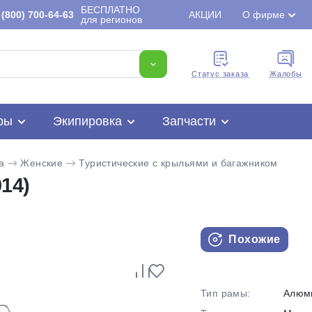
БЕСПЛАТНО
(800) 700-64-63
АКЦИИ
О фирме
для регионов
Cтатус заказа
Жалобы
ры
Экипировка
Запчасти
a
Женские
Туристические с крыльями и багажником
14)
Похожие
Для клиентов всех банков
Тип рамы:
Алюм
Разбейте
оплату