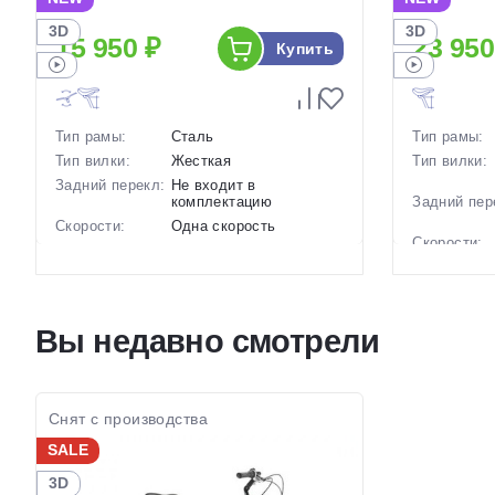
3D
3D
15 950 ₽
23 950
Купить
Тип рамы:
Сталь
Тип рамы:
Тип вилки:
Жесткая
Тип вилки:
Задний перекл:
Не входит в
комплектацию
Задний пер
Скорости:
Одна скорость
Скорости:
Тип тормозов:
Ножные педальные
Тип тормоз
Вес:
17.5 кг.
Вес:
Диаметр
28 дюймов
колес:
Диаметр
Вы недавно смотрели
колес:
Цвет-размер в
18 Коричневый
наличии:
Цвет-разме
наличии:
Артикул:
1130228
Артикул:
Снят с производства
SALE
3D