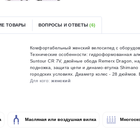
Получайте товар
выбранный способом
ИЕ ТОВАРЫ
ВОПРОСЫ И ОТВЕТЫ
(6)
Оставшиеся
75
% будут
списываться
с вашей карты
по
25
%
каждые 2 недели
Комфортабельный женский велосипед с оборудова
Технические особенности: гидроформованная ал
Suntour CR 7V, двойные обода Remerx Dragon, н
подножка, защита цепи и динамо-втулка Shimano 
городских условиях. Диаметр колес - 28 дюймов. Ве
Подробнее
об оплате Плайтом
Для кого:
женский
25
раз в 2
а
Масляная или воздушная вилка
Многоск
Остались вопросы?
недели
8 800 302-02-51