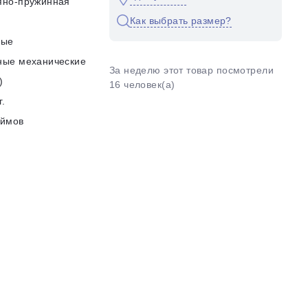
яно-пружинная
Как выбрать размер?
ные
ные механические
За неделю этот товар посмотрели
)
16 человек(а)
г.
юймов