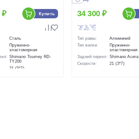
 ₽
34 300 ₽
Купить
Сталь
Тип рамы:
Алюминий
Пружинно-
Тип вилки:
Пружинно-
эластомерная
эластомерная
екл:
Shimano Tourney RD-
Задний перекл:
Shimano Acer
TY200
Скорости:
21 (3*7)
21 (3*7)
Тип тормозов:
Дисковые мех
ов:
Дисковые механические
Вес:
15.46 кг.
17 кг.
Диаметр
27.5 дюймов
26 дюймов
колес:
Цвет-размер в
18 Зеленый-Го
р в
17 Белый
наличии:
Фиолетовый, 
Зеленый-Голуб
Фиолетовый
1130227
Артикул:
1129320