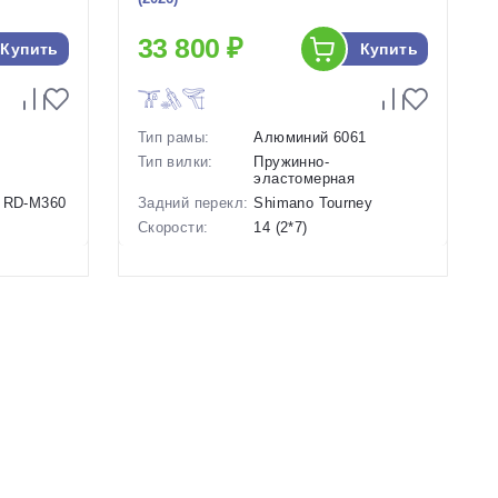
33 800 ₽
Купить
Купить
Тип рамы:
Алюминий 6061
Тип вилки:
Пружинно-
эластомерная
a RD-M360
Задний перекл:
Shimano Tourney
Скорости:
14 (2*7)
анические
Тип тормозов:
Дисковые механические
Вес:
15.2 кг.
Диаметр
27.5 дюймов
колес:
лубой, 18
Цвет-размер в
18 Красный, 18 Серый
16
наличии:
ой, 16
Артикул:
1130200