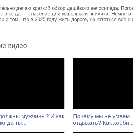
ельно делаю краткий обзор дешёвого велосипеда. Пого
, а когда — спасение для кошелька и психики. Немного
ор о том, что в 2025 году жить дорого, но кататься всё 
ие видео
должны мужчины? И как
Почему мы не умеем
когда ты...
отдыхать? Как хобби..