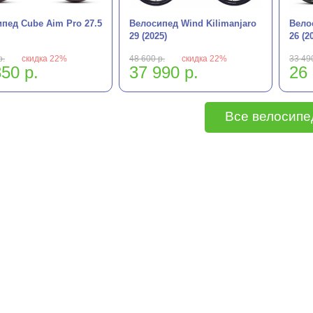
пед Cube Aim Pro 27.5
Велосипед Wind Kilimanjaro
Вело
29 (2025)
26 (2
р.
скидка 22%
48 600 р.
скидка 22%
33 490
50 р.
37 990 р.
26 
Все велосип