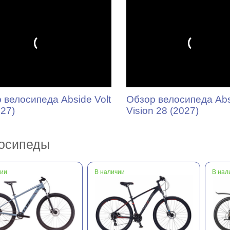
 велосипеда Abside Volt
Обзор велосипеда Ab
027)
Vision 28 (2027)
осипеды
чии
В наличии
В нал