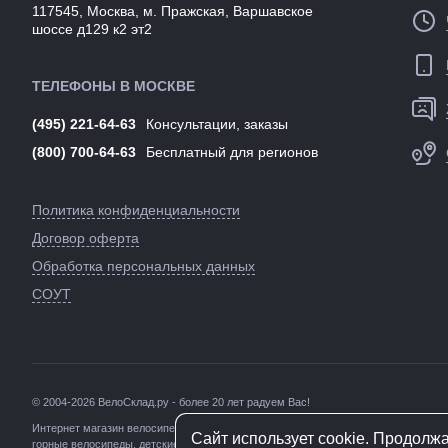
117545, Москва, м. Пражская, Варшавское
шоссе д129 к2 эт2
ТЕЛЕФОНЫ В МОСКВЕ
(495) 221-64-63
Консультации, заказы
(800) 700-64-63
Бесплатный для регионов
Политика конфиденциальности
Договор оферта
Обработка персональных данных
СОУТ
© 2004-2026 ВелоСклад.ру - более 20 лет радуем Вас!
Интернет
магазин велосипедов в Москве
с доставкой по России. Каталог велос
Сайт использует cookie. Продолж
горные велосипеды
,
детские велосипеды
,
складные велосипеды
,
дорожные вел