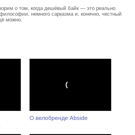
ворим о том, когда дешёвый байк — это реально
 философии, немного сарказма и, конечно, честный
ещё можно.
О велобренде Abside
.