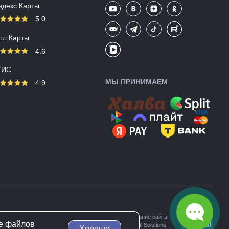
ндекс.Карты
5.0
угл.Карты
4.6
ГИС
МЫ ПРИНИМАЕМ
4.9
Создание сайта
педы Merida (Мерида)
ие файлов
Un-Real
Unreal Solutions
Хорошо