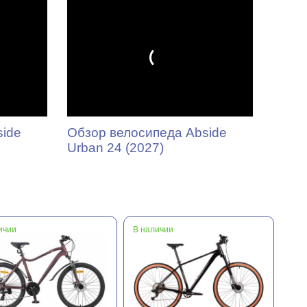
side
Обзор велосипеда Abside
Urban 24 (2027)
ичии
В наличии