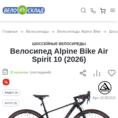
Для клиентов всех банков
Главная
Велосипеды
Велосипеды Alpine Bike
Шос
Разбейте
ШОССЕЙНЫЕ ВЕЛОСИПЕДЫ
оплату
Велосипед Alpine Bike Air
на части
Spirit 10 (2026)
без переплат
В наличии
(последний)
График платежей
%
ВИДЕО (2)
Сегодня
Арт:1130210
25
%
ФОТО (5)