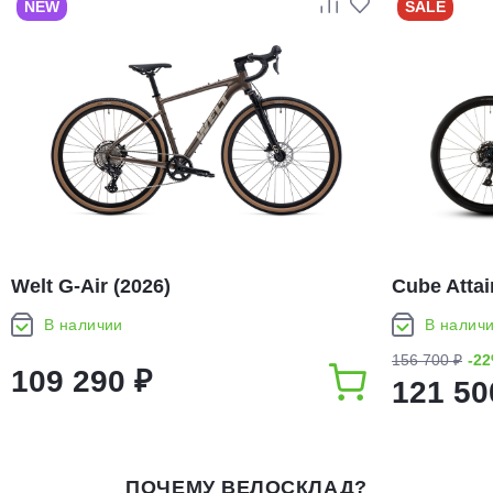
NEW
SALE
Welt G-Air (2026)
Cube Attai
В наличии
В налич
156 700 ₽
-2
109 290 ₽
121 50
ПОЧЕМУ ВЕЛОСКЛАД?