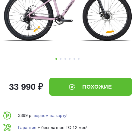
Добавляйте товары
в корзину
Оплачивайте сегодня только
25
% картой любого банка
Получайте товар
выбранный способом
33 990 ₽
ПОХОЖИЕ
Оставшиеся
75
% будут
списываться
с вашей карты
по
25
%
каждые 2 недели
3399 р.
вернем на карту
!
Гарантия
+ бесплатное ТО 12 мес!
Подробнее