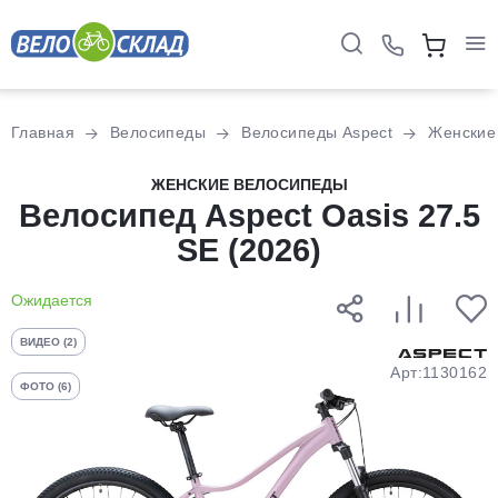
Для клиентов всех банков
Главная
Велосипеды
Велосипеды Aspect
Женские
Разбейте
ЖЕНСКИЕ ВЕЛОСИПЕДЫ
оплату
Велосипед Aspect Oasis 27.5
на части
SE (2026)
без переплат
Ожидается
График платежей
ВИДЕО (2)
Арт:1130162
ФОТО (6)
Сегодня
25
%