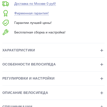
Доставка по Москве 0 руб!
об оплате Плайтом
Фирменная гарантия!
Гарантии лучшей цены!
Остались вопросы?
25
Бесплатная сборка и настройка!
8 800 302-02-51
plait.ru
раз в 2
недели
ХАРАКТЕРИСТИКИ
ОСОБЕННОСТИ ВЕЛОСИПЕДА
РЕГУЛИРОВКИ И НАСТРОЙКИ
ОПИСАНИЕ ВЕЛОСИПЕДА
СПЕЦИФИКАЦИИ