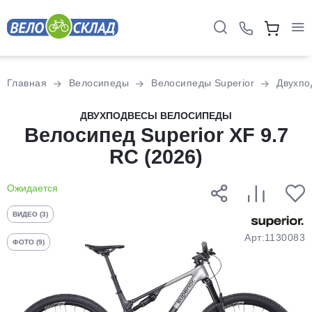
Для клиентов всех банков
Главная
Велосипеды
Велосипеды Superior
Двухпо
Разбейте
ДВУХПОДВЕСЫ ВЕЛОСИПЕДЫ
оплату
Велосипед Superior XF 9.7
на части
RC (2026)
без переплат
Ожидается
График платежей
ВИДЕО (3)
Арт:1130083
ФОТО (9)
Сегодня
25
%