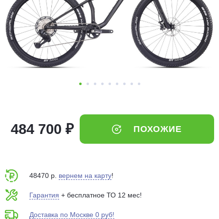
Добавляйте товары
в корзину
Оплачивайте сегодня только
25
% картой любого банка
Получайте товар
выбранный способом
484 700 ₽
ПОХОЖИЕ
Оставшиеся
75
% будут
списываться
с вашей карты
по
25
%
каждые 2 недели
48470 р.
вернем на карту
!
Гарантия
+ бесплатное ТО 12 мес!
Доставка по Москве 0 руб!
Подробнее