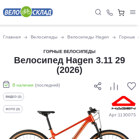
Для клиентов всех банков
Главная
Велосипеды
Велосипеды Hagen
Горные
Разбейте
ГОРНЫЕ ВЕЛОСИПЕДЫ
оплату
Велосипед Hagen 3.11 29
на части
(2026)
без переплат
В наличии
(последний)
График платежей
ВИДЕО (3)
ФОТО (3)
Сегодня
Арт:1130075
25
%