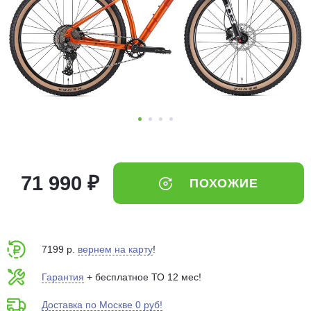
Добавляйте товары
в корзину
Оплачивайте сегодня только
25
% картой любого банка
Получайте товар
выбранный способом
71 990 ₽
ПОХОЖИЕ
Оставшиеся
75
% будут
списываться
с вашей карты
по
25
%
каждые 2 недели
7199 р.
вернем на карту
!
Гарантия
+ бесплатное ТО 12 мес!
Доставка по Москве 0 руб!
Подробнее