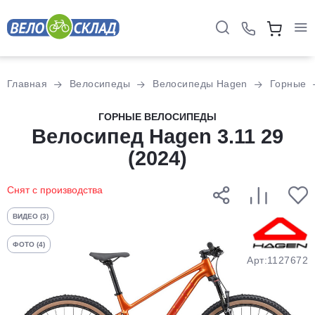
Для клиентов всех банков
Главная
Велосипеды
Велосипеды Hagen
Горные
Разбейте
ГОРНЫЕ ВЕЛОСИПЕДЫ
оплату
Велосипед Hagen 3.11 29
на части
(2024)
без переплат
Снят с производства
График платежей
ВИДЕО (3)
ФОТО (4)
Сегодня
Арт:1127672
25
%