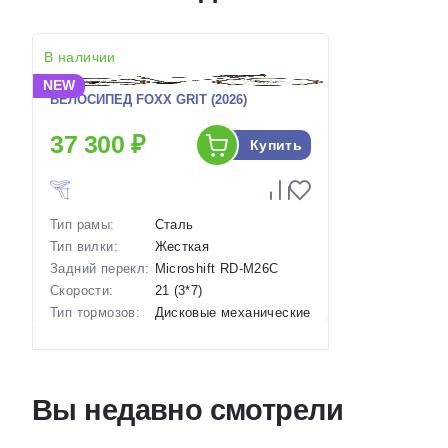
В наличии
NEW
ВЕЛОСИПЕД FOXX GRIT (2026)
37 300 ₽
Купить
Тип рамы:
Сталь
Тип вилки:
Жесткая
Задний перекл:
Microshift RD-M26C
Скорости:
21 (3*7)
Тип тормозов:
Дисковые механические
Вес:
14 кг.
Диаметр
28 дюймов
колес:
Цвет-размер в
22 Черный
Вы недавно смотрели
наличии:
Артикул:
1130198