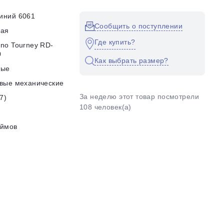
иний 6061
Сообщить о поступлении
кая
Где купить?
no Tourney RD-
0
Как выбрать размер?
ные
вые механические
За неделю этот товар посмотрели
7)
108 человек(а)
юймов