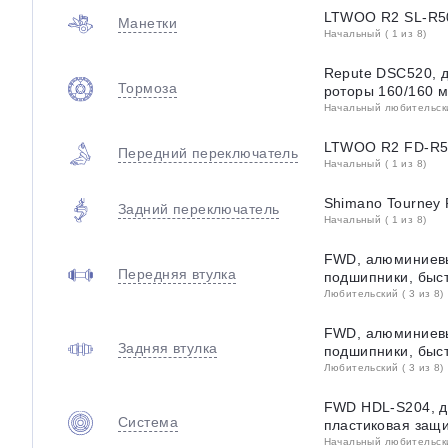
LTWOO R2 SL-R5
Манетки
Начальный ( 1 из 8)
Repute DSC520, 
Тормоза
роторы 160/160 
Начальный любительский
LTWOO R2 FD-R5
Передний переключатель
Начальный ( 1 из 8)
Shimano Tourney
Задний переключатель
Начальный ( 1 из 8)
FWD, алюминиев
Передняя втулка
подшипники, быс
Любительский ( 3 из 8)
FWD, алюминиев
Задняя втулка
подшипники, быс
Любительский ( 3 из 8)
FWD HDL-S204, дв
Система
пластиковая защ
Начальный любительский