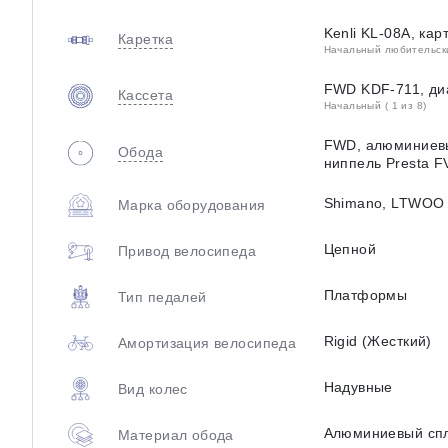
Kenli KL-08A, ка
Каретка
Начальный любительский
FWD KDF-711, диа
Кассета
Начальный ( 1 из 8)
FWD, алюминиевы
Обода
ниппель Presta F
Shimano, LTWOO
Марка оборудования
Цепной
Привод велосипеда
Платформы
Тип педалей
Rigid (Жесткий)
Амортизация велосипеда
Надувные
Вид колес
Алюминиевый сп
Материал обода