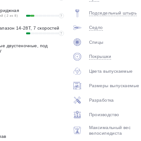
ртриджная
Подседельный штырь
 ( 2 из 8)
?
Седло
пазон 14-28T, 7 скоростей
?
Спицы
е двустеночные, под
V
Покрышки
Цвета выпускаемые
Размеры выпускаемые
Разработка
Производство
Максимальный вес
велосипедиста
лав