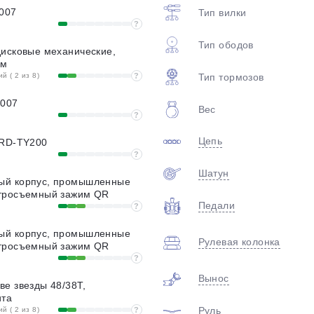
007
Тип вилки
?
Тип ободов
дисковые механические,
мм
Тип тормозов
 ( 2 из 8)
?
007
Вес
?
Цепь
 RD-TY200
?
Шатун
ый корпус, промышленные
тросъемный зажим QR
Педали
?
ый корпус, промышленные
Рулевая колонка
тросъемный зажим QR
?
Вынос
е звезды 48/38Т,
ита
Руль
 ( 2 из 8)
?