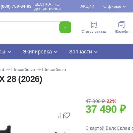
БЕСПЛАТНО
(800) 700-64-63
АКЦИИ
О фирме
для регионов
Cтатус заказа
Жалобы
ры
Экипировка
Запчасти
rd
Шоссейные
Шоссейные
 28 (2026)
47 800 ₽
-22%
37 490 ₽
Для клиентов всех банков
С
картой ВелоСклад
Разбейте
оплату