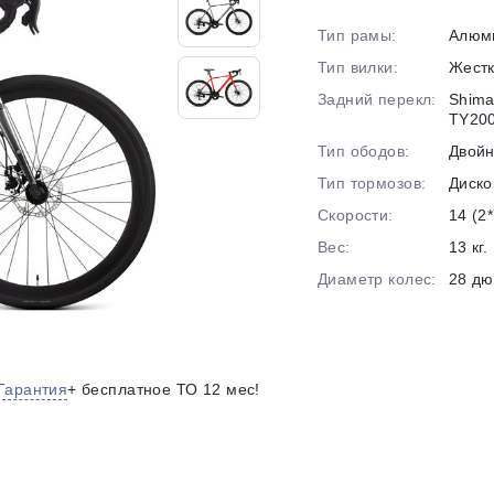
на части
без переплат
Тип рамы:
Алюм
Тип вилки:
Жест
Задний перекл:
Shima
График платежей
TY20
Тип ободов:
Двой
Тип тормозов:
Диско
Сегодня
25
%
Скорости:
14 (2*
Вес:
13 кг.
Диаметр колес:
28 д
Добавляйте товары
в корзину
Гарантия
+ бесплатное ТО 12 мес!
Оплачивайте сегодня только
25
% картой любого банка