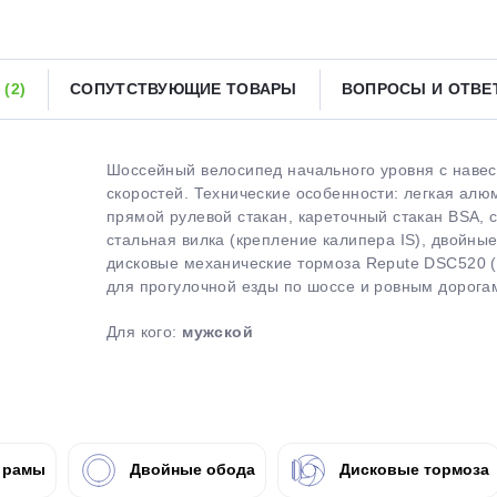
Получайте товар
выбранный способом
Ы
(2)
СОПУТСТВУЮЩИЕ ТОВАРЫ
ВОПРОСЫ И ОТВ
Оставшиеся
75
% будут
списываться
с вашей карты
по
25
%
каждые 2 недели
Шоссейный велосипед начального уровня с нав
скоростей. Технические особенности: легкая алю
прямой рулевой стакан, кареточный стакан BSA, 
стальная вилка (крепление калипера IS), двойны
дисковые механические тормоза Repute DSC520 (
Подробнее
об оплате Плайтом
для прогулочной езды по шоссе и ровным дорогам.
Для кого:
мужской
25
раз в 2
Остались вопросы?
недели
 рамы
Двойные обода
Дисковые тормоза
8 800 302-02-51