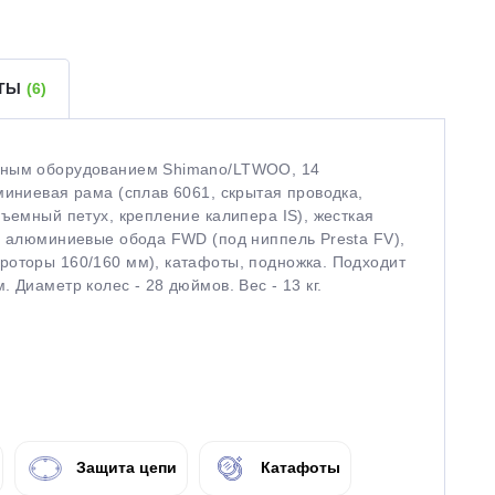
ЕТЫ
(6)
есным оборудованием Shimano/LTWOO, 14
миниевая рама (сплав 6061, скрытая проводка,
съемный петух, крепление калипера IS), жесткая
е алюминиевые обода FWD (под ниппель Presta FV),
роторы 160/160 мм), катафоты, подножка. Подходит
 Диаметр колес - 28 дюймов. Вес - 13 кг.
Защита цепи
Катафоты