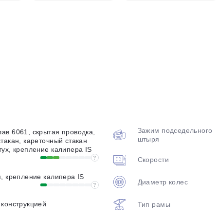
plait.ru
раз в 2 недели
Зажим подседельного
ав 6061, скрытая проводка,
штыря
такан, кареточный стакан
ух, крепление калипера IS
?
Скорости
, крепление калипера IS
Диаметр колес
?
 конструкцией
Тип рамы