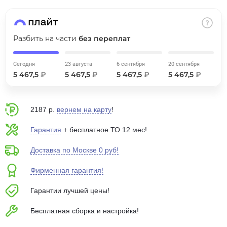
об оплате Плайтом
Разбить на части
без переплат
Остались вопросы?
25
Сегодня
23 августа
6 сентября
20 сентября
8 800 302-02-51
5 467,5
₽
5 467,5
₽
5 467,5
₽
5 467,5
₽
plait.ru
раз в 2
недели
2187 р.
вернем на карту
!
Гарантия
+ бесплатное ТО 12 мес!
Доставка по Москве 0 руб!
Фирменная гарантия!
Гарантии лучшей цены!
Бесплатная сборка и настройка!