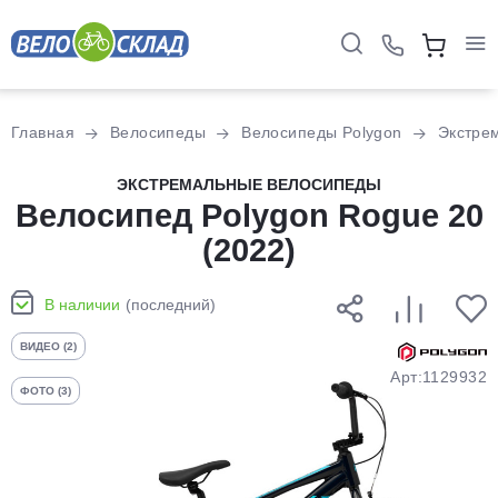
Для клиентов всех банков
Главная
Велосипеды
Велосипеды Polygon
Экстре
Разбейте
ЭКСТРЕМАЛЬНЫЕ ВЕЛОСИПЕДЫ
Велосипед Polygon Rogue 20
оплату
на части
(2022)
без переплат
В наличии
(последний)
График платежей
ВИДЕО (2)
Арт:1129932
ФОТО (3)
Сегодня
25
%