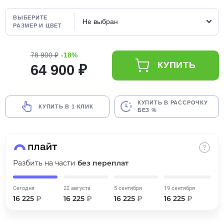
об оплате Плайтом
ВЫБЕРИТЕ
Не выбран
РАЗМЕР И ЦВЕТ
78 900 ₽
-18%
Остались вопросы?
25
КУПИТЬ
64 900 ₽
8 800 302-02-51
plait.ru
раз в 2
недели
КУПИТЬ В РАССРОЧКУ
КУПИТЬ В 1 КЛИК
БЕЗ %
Разбить на части
без переплат
Сегодня
22 августа
5 сентября
19 сентября
16 225
₽
16 225
₽
16 225
₽
16 225
₽