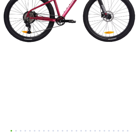
Добавляйте товары
в корзину
Оплачивайте сегодня только
25
% картой любого банка
Получайте товар
выбранный способом
Оставшиеся
75
% будут
списываться
с вашей карты
по
25
%
каждые 2 недели
Подробнее