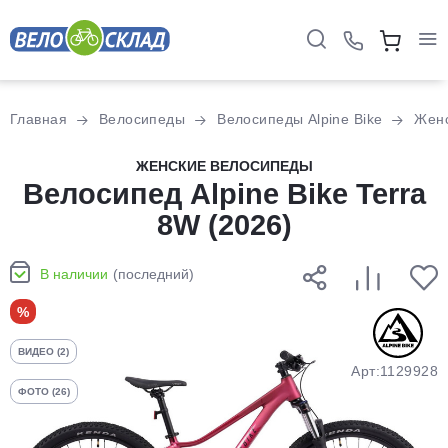
Для клиентов всех банков
Главная
Велосипеды
Велосипеды Alpine Bike
Жен
Разбейте
ЖЕНСКИЕ ВЕЛОСИПЕДЫ
оплату
Велосипед Alpine Bike Terra
на части
8W (2026)
без переплат
В наличии
(последний)
График платежей
%
ВИДЕО (2)
Сегодня
Арт:1129928
25
%
ФОТО (26)