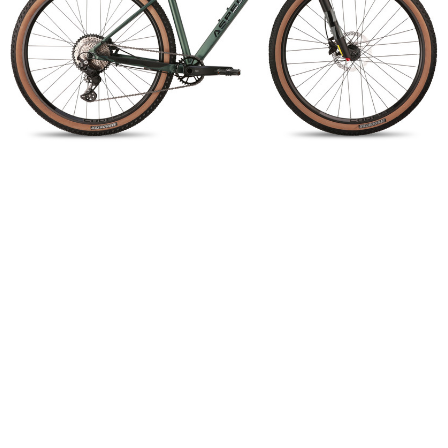
Добавляйте товары
в корзину
Оплачивайте сегодня только
25
% картой любого банка
Получайте товар
выбранный способом
Оставшиеся
75
% будут
списываться
с вашей карты
по
25
%
каждые 2 недели
Подробнее