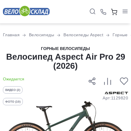
Для клиентов всех банков
Главная
Велосипеды
Велосипеды Aspect
Горные
Разбейте
ГОРНЫЕ ВЕЛОСИПЕДЫ
оплату
Велосипед Aspect Air Pro 29
на части
(2026)
без переплат
Ожидается
График платежей
ВИДЕО (2)
Арт:1129820
ФОТО (10)
Сегодня
25
%