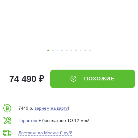
об оплате Плайтом
Остались вопросы?
25
8 800 302-02-51
plait.ru
раз в 2
недели
74 490 ₽
ПОХОЖИЕ
7449 р.
вернем на карту
!
Гарантия
+ бесплатное ТО 12 мес!
Доставка по Москве 0 руб!