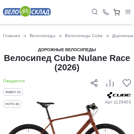
Для клиентов всех банков
Главная
Велосипеды
Велосипеды Cube
Дорожные
Разбейте
ДОРОЖНЫЕ ВЕЛОСИПЕДЫ
Велосипед Cube Nulane Race
оплату
на части
(2026)
без переплат
Ожидается
График платежей
ВИДЕО (3)
Арт:1129403
ФОТО (8)
Сегодня
25
%