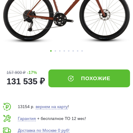
Добавляйте товары
в корзину
Оплачивайте сегодня только
25
% картой любого банка
Получайте товар
выбранный способом
157 900 ₽
-17%
ПОХОЖИЕ
131 535 ₽
Оставшиеся
75
% будут
списываться
с вашей карты
по
25
%
каждые 2 недели
13154 р.
вернем на карту
!
Гарантия
+ бесплатное ТО 12 мес!
Доставка по Москве 0 руб!
Подробнее