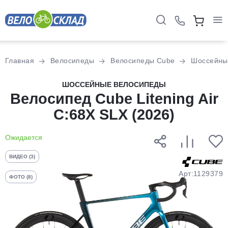
Для клиентов всех банков
Главная
Велосипеды
Велосипеды Cube
Шоссейны
Разбейте
ШОССЕЙНЫЕ ВЕЛОСИПЕДЫ
оплату
Велосипед Cube Litening Air
на части
C:68X SLX (2026)
без переплат
Ожидается
График платежей
ВИДЕО (3)
Арт:1129379
ФОТО (8)
Сегодня
25
%