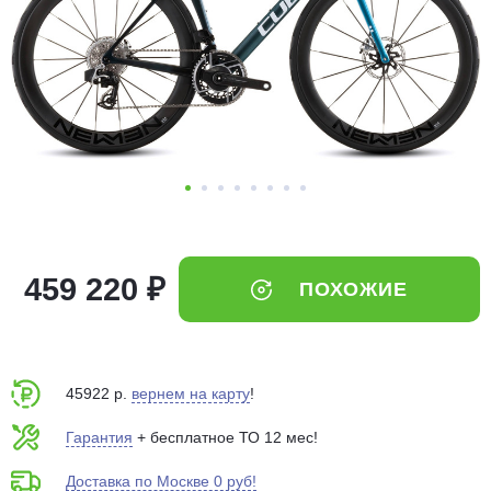
Добавляйте товары
в корзину
Оплачивайте сегодня только
25
% картой любого банка
Получайте товар
выбранный способом
459 220 ₽
ПОХОЖИЕ
Оставшиеся
75
% будут
списываться
с вашей карты
по
25
%
каждые 2 недели
45922 р.
вернем на карту
!
Гарантия
+ бесплатное ТО 12 мес!
Доставка по Москве 0 руб!
Подробнее