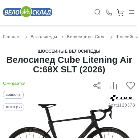
Для клиентов всех банков
Главная
Велосипеды
Велосипеды Cube
Шоссейны
Разбейте
ШОССЕЙНЫЕ ВЕЛОСИПЕДЫ
оплату
Велосипед Cube Litening Air
на части
C:68X SLT (2026)
без переплат
Ожидается
График платежей
ВИДЕО (3)
Арт:1129378
ФОТО (17)
Сегодня
25
%