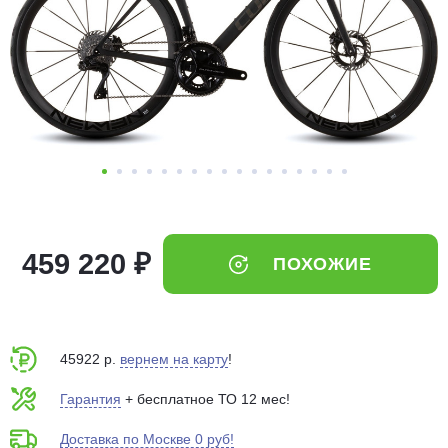
Добавляйте товары
в корзину
Оплачивайте сегодня только
25
% картой любого банка
Получайте товар
выбранный способом
459 220 ₽
ПОХОЖИЕ
Оставшиеся
75
% будут
списываться
с вашей карты
по
25
%
каждые 2 недели
45922 р.
вернем на карту
!
Гарантия
+ бесплатное ТО 12 мес!
Доставка по Москве 0 руб!
Подробнее