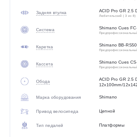
ACID Pro GR 2.5 
Задняя втулка
Любительский ( 3 из 8)
Shimano Cues FC
Система
Предпрофессиональный 
Shimano BB-RS500
Каретка
Предпрофессиональный 
Shimano Cues CS
Кассета
Предпрофессиональный 
ACID Pro GR 2.5 D
Обода
12x100mm/12x142
Shimano
Марка оборудования
Цепной
Привод велосипеда
Платформы
Тип педалей