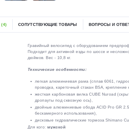
Получайте товар
выбранный способом
Ы
(4)
СОПУТСТВУЮЩИЕ ТОВАРЫ
ВОПРОСЫ И ОТВ
Оставшиеся
75
% будут
списываться
с вашей карты
по
25
%
каждые 2 недели
Гравийный велосипед с оборудованием предпрофе
Подходит для активной езды по шоссе и несложно
дюймов. Вес - 10,8 кг.
Технические особенности:
Подробнее
об оплате Плайтом
легкая алюминиевая рама (сплав 6061, гидро
проводка, кареточный стакан BSA, крепление 
жесткая карбоновая вилка CUBE Nuroad (скрыт
дропауты под сквозную ось),
25
двойные алюминиевые обода ACID Pro GR 2.5 
раз в 2
бескамерного использования),
Остались вопросы?
недели
дисковые гидравлические тормоза Shimano Cu
8 800 302-02-51
Для кого:
мужской