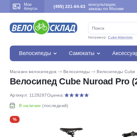
консультации,
Мои
(495) 221-64-63
бонусы
заказы по Москве
Например:
Cube Attention
Велосипеды
Самокаты
Аксессуа
Магазин велосипедов
Велосипеды
Велосипеды Cube
Велосипед Cube Nuroad Pro (
Артикул: 1129287
Оценка:
В наличии
(последний)
%