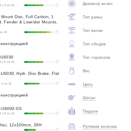
Диаметр колес
( 5 из 8)
?
Mount Disc, Full Carbon, 1
Тип рамы
ed, Fender & Lowrider Mounts,
Тип вилки
из 8)
?
 конструкцией
Тип ободов
-U6030
Тип тормозов
( 5 из 8)
?
Вес
6030, Hydr. Disc Brake, Flat
 4 из 8)
?
Цепь
 конструкцией
Шатун
-U6000-GS
Педали
( 5 из 8)
?
Disc, 12x100mm, 28H
Рулевая колонка
?