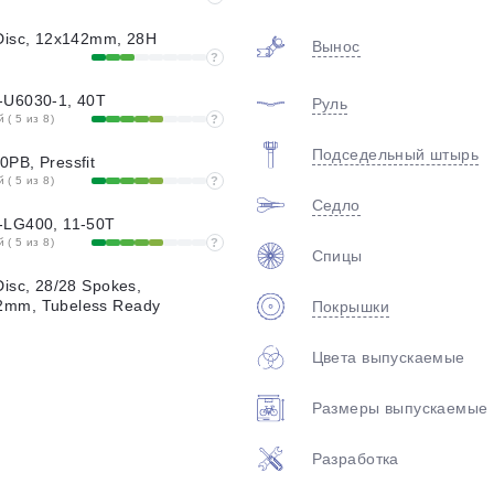
Disc, 12x142mm, 28H
Вынос
?
-U6030-1, 40T
Руль
( 5 из 8)
?
Подседельный штырь
PB, Pressfit
( 5 из 8)
?
Седло
-LG400, 11-50T
( 5 из 8)
?
Спицы
isc, 28/28 Spokes,
mm, Tubeless Ready
Покрышки
Цвета выпускаемые
Размеры выпускаемые
Разработка