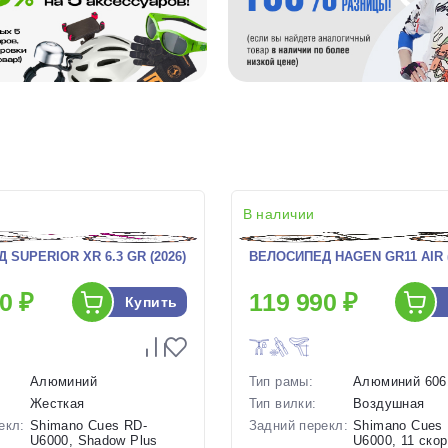
В наличии
SUPERIOR XR 6.3 GR (2026)
ВЕЛОСИПЕД HAGEN GR11 AIR (
0 ₽
119 990 ₽
Купить
Алюминий
Тип рамы:
Алюминий 606
Жесткая
Тип вилки:
Воздушная
екл:
Shimano Cues RD-
Задний перекл:
Shimano Cues
U6000, Shadow Plus
U6000, 11 ско