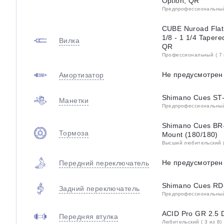
Option, QR
Предпрофессиональный 
CUBE Nuroad Flat 
1/8 - 1 1/4 Taper
Вилка
QR
Профессиональный ( 7 
Не предусмотрен
Амортизатор
Shimano Cues ST
Манетки
Предпрофессиональный 
Shimano Cues BR-U
Тормоза
Mount (180/180)
Высший любительский (
Не предусмотрен
Передний переключатель
Shimano Cues RD
Задний переключатель
Предпрофессиональный 
ACID Pro GR 2.5 
Передняя втулка
Любительский ( 3 из 8)