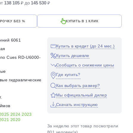
от
138 105
₽ до
145 530
₽
СРОЧКУ БЕЗ %
КУПИТЬ В 1 КЛИК
иний 6061
Купить в кредит (до 24 мес.)
кая
Купить дешевле
no Cues RD-U6000-
Сообщить о снижении цены
ные
Где купить?
вые гидравлические
Как выбрать размер?
Мы официальный дилер
г.
Скачать инструкцию
юймов
2025
2024
2023
2021
2020
За неделю этот товар посмотрели
801 человек(а)