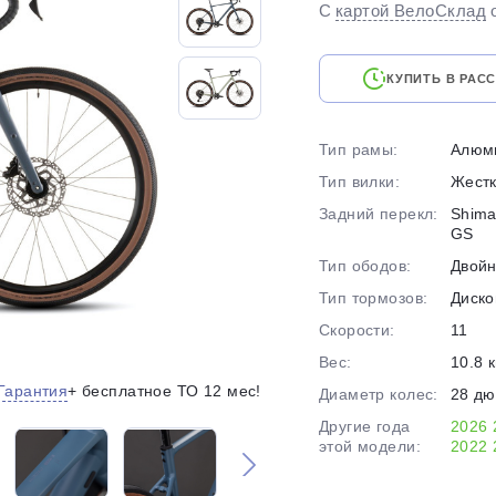
С
картой ВелоСклад
на части
без переплат
КУПИТЬ В РАС
График платежей
Тип рамы:
Алюм
Тип вилки:
Жест
Сегодня
25
%
Задний перекл:
Shima
GS
Тип ободов:
Двой
Тип тормозов:
Диско
Скорости:
11
Добавляйте товары
в корзину
Вес:
10.8 к
Гарантия
+ бесплатное ТО 12 мес!
Диаметр колес:
28 д
Другие года
2026
Оплачивайте сегодня только
этой модели:
2022
25
% картой любого банка