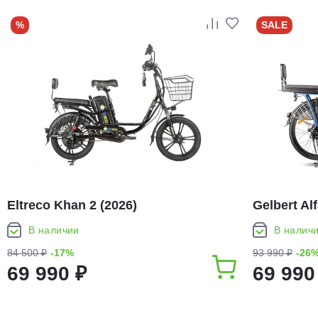
%
SALE
Eltreco Khan 2 (2026)
Gelbert Alf
В наличии
В налич
84 500 ₽
-17%
93 990 ₽
-26
69 990 ₽
69 990