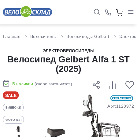
Для клиентов всех банков
Главная
Велосипеды
Велосипеды Gelbert
Электро
Разбейте
ЭЛЕКТРОВЕЛОСИПЕДЫ
оплату
Велосипед Gelbert Alfa 1 ST
на части
(2025)
без переплат
В наличии
(скоро закончится)
График платежей
SALE
Арт:1128972
ВИДЕО (2)
Сегодня
25
%
ФОТО (18)