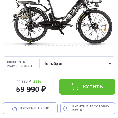
Добавляйте товары
в корзину
Оплачивайте сегодня только
25
% картой любого банка
Получайте товар
выбранный способом
ВЫБЕРИТЕ
Не выбран
РАЗМЕР И ЦВЕТ
Оставшиеся
75
% будут
77 990 ₽
-23%
списываться
с вашей карты
КУПИТЬ
59 990 ₽
по
25
%
каждые 2 недели
КУПИТЬ В РАССРОЧКУ
КУПИТЬ В 1 КЛИК
БЕЗ %
Подробнее