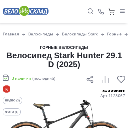
Для клиентов всех банков
Главная
Велосипеды
Велосипеды Stark
Горные
Разбейте
ГОРНЫЕ ВЕЛОСИПЕДЫ
оплату
Велосипед Stark Hunter 29.1
на части
D (2025)
без переплат
В наличии
(последний)
График платежей
%
Арт:1128067
ВИДЕО (3)
Сегодня
25
%
ФОТО (4)