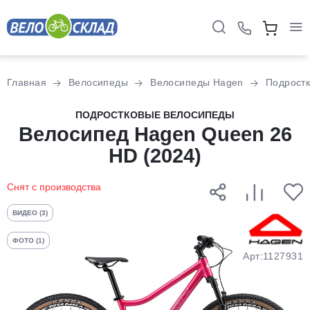
Для клиентов всех банков
Главная
Велосипеды
Велосипеды Hagen
Подрост
Разбейте
ПОДРОСТКОВЫЕ ВЕЛОСИПЕДЫ
оплату
Велосипед Hagen Queen 26
на части
HD (2024)
без переплат
Снят с производства
График платежей
ВИДЕО (3)
ФОТО (1)
Сегодня
Арт:1127931
25
%