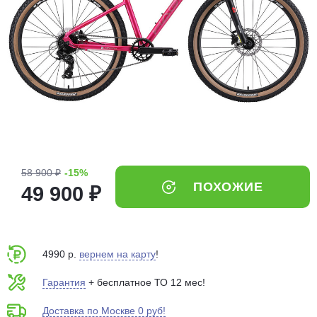
Добавляйте товары
в корзину
Оплачивайте сегодня только
25
% картой любого банка
Получайте товар
выбранный способом
58 900 ₽
-15%
ПОХОЖИЕ
49 900 ₽
Оставшиеся
75
% будут
списываться
с вашей карты
по
25
%
каждые 2 недели
4990 р.
вернем на карту
!
Гарантия
+ бесплатное ТО 12 мес!
Доставка по Москве 0 руб!
Подробнее