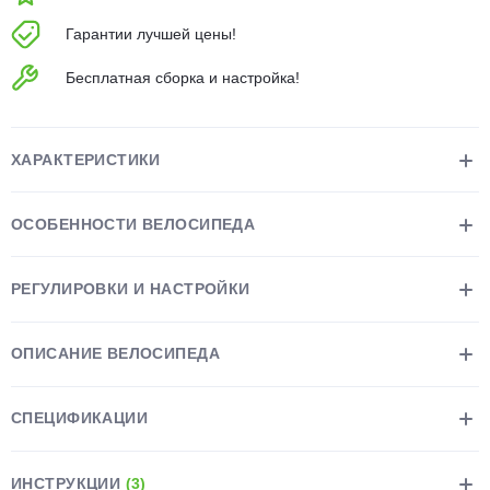
об оплате Плайтом
Гарантии лучшей цены!
Бесплатная сборка и настройка!
Остались вопросы?
25
8 800 302-02-51
ХАРАКТЕРИСТИКИ
plait.ru
раз в 2
недели
ОСОБЕННОСТИ ВЕЛОСИПЕДА
РЕГУЛИРОВКИ И НАСТРОЙКИ
ОПИСАНИЕ ВЕЛОСИПЕДА
СПЕЦИФИКАЦИИ
ИНСТРУКЦИИ
(3)