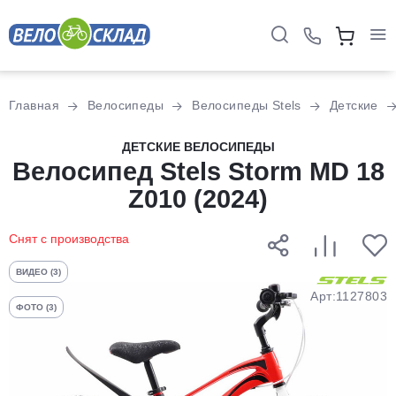
Для клиентов всех банков
Главная
Велосипеды
Велосипеды Stels
Детские
Разбейте
ДЕТСКИЕ ВЕЛОСИПЕДЫ
Велосипед Stels Storm MD 18
оплату
на части
Z010 (2024)
без переплат
Снят с производства
График платежей
ВИДЕО (3)
Арт:1127803
ФОТО (3)
Сегодня
25
%