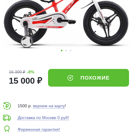
Добавляйте товары
в корзину
Оплачивайте сегодня только
25
% картой любого банка
Получайте товар
выбранный способом
16 300 ₽
-8%
ПОХОЖИЕ
15 000 ₽
Оставшиеся
75
% будут
списываться
с вашей карты
по
25
%
каждые 2 недели
1500 р.
вернем на карту
!
Доставка по Москве 0 руб!
Фирменная гарантия!
Подробнее