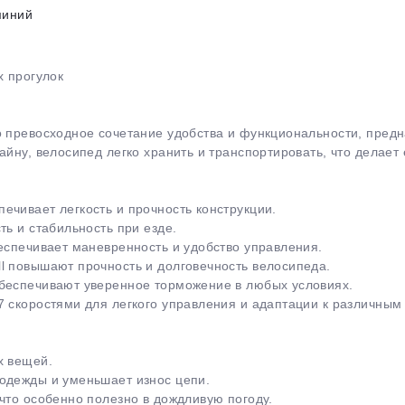
миний
х прогулок
о превосходное сочетание удобства и функциональности, пред
айну, велосипед легко хранить и транспортировать, что делает
ечивает легкость и прочность конструкции.
ть и стабильность при езде.
еспечивает маневренность и удобство управления.
l повышают прочность и долговечность велосипеда.
обеспечивают уверенное торможение в любых условиях.
7 скоростями для легкого управления и адаптации к различны
х вещей.
одежды и уменьшает износ цепи.
что особенно полезно в дождливую погоду.