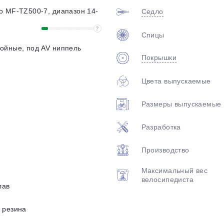
o MF-TZ500-7, диапазон 14-
Седло
?
Спицы
ойные, под AV ниппель
Покрышки
Цвета выпускаемые
Размеры выпускаемые
Разработка
Производство
Максимальный вес
велосипедиста
лав
 резина