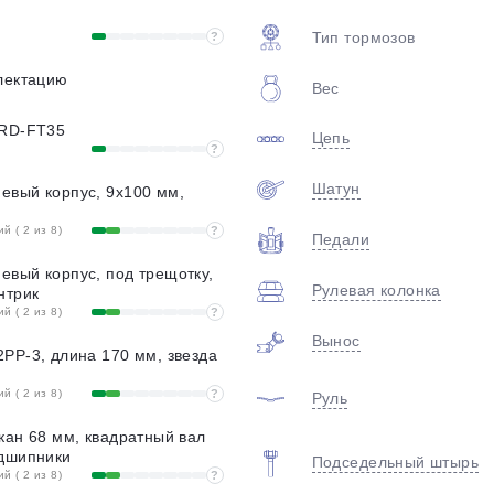
Тип тормозов
?
лектацию
Вес
 RD-FT35
Цепь
?
Шатун
евый корпус, 9х100 мм,
 ( 2 из 8)
?
Педали
вый корпус, под трещотку,
Рулевая колонка
нтрик
 ( 2 из 8)
?
Вынос
PP-3, длина 170 мм, звезда
 ( 2 из 8)
?
Руль
кан 68 мм, квадратный вал
одшипники
Подседельный штырь
 ( 2 из 8)
?