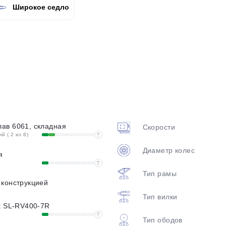
Широкое седло
plait.ru
раз в 2 недели
ав 6061, складная
Скорости
 ( 2 из 8)
?
Диаметр колес
я
?
Тип рамы
 конструкцией
Тип вилки
t SL-RV400-7R
?
Тип ободов