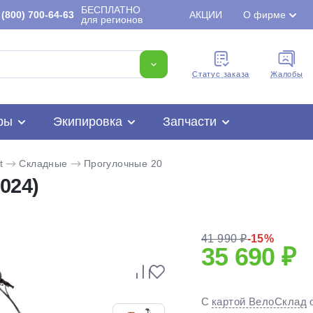
БЕСПЛАТНО
(800) 700-64-63
АКЦИИ
О фирме
для регионов
Cтатус заказа
Жалобы
ры
Экипировка
Запчасти
t
Складные
Прогулочные 20
024)
41 990 ₽
-15%
35 690 ₽
Для клиентов всех банков
С
картой ВелоСклад
Разбейте
оплату