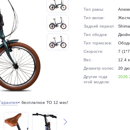
на части
без переплат
Тип рамы:
Алюм
Тип вилки:
Жест
Задний перекл:
Shima
График платежей
Тип ободов:
Двой
Тип тормозов:
Обод
Сегодня
Скорости:
7 (1*7
25
%
Вес:
12.4 к
Диаметр колес:
20 д
Другие года
2026
этой модели:
Добавляйте товары
в корзину
Гарантия
+ бесплатное ТО 12 мес!
Оплачивайте сегодня только
25
% картой любого банка