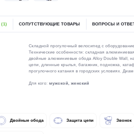
Получайте товар
выбранный способом
Ы
(1)
СОПУТСТВУЮЩИЕ ТОВАРЫ
ВОПРОСЫ И ОТВ
Оставшиеся
75
% будут
списываться
с вашей карты
по
25
%
каждые 2 недели
Складной прогулочный велосипед с оборудование
Технические особенности: складная алюминиевая 
двойные алюминиевые обода Alloy Double Wall, н
цепи, длинные крылья, багажник, подножка, катаф
прогулочного катания в городских условиях. Диаме
Подробнее
об оплате Плайтом
Для кого:
мужской, женский
25
раз в 2
Остались вопросы?
недели
Двойные обода
Защита цепи
Звонок
8 800 302-02-51