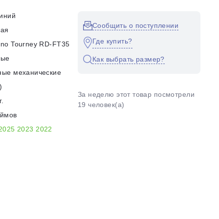
иний
Сообщить о поступлении
кая
Где купить?
no Tourney RD-FT35
ные
Как выбрать размер?
ные механические
)
За неделю этот товар посмотрели
г.
19 человек(а)
юймов
2025
2023
2022