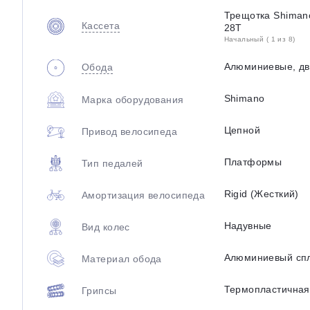
Трещотка Shiman
Кассета
28T
Начальный ( 1 из 8)
Алюминиевые, дв
Обода
Shimano
Марка оборудования
Цепной
Привод велосипеда
Платформы
Тип педалей
Rigid (Жесткий)
Амортизация велосипеда
Надувные
Вид колес
Алюминиевый сп
Материал обода
Термопластичная
Грипсы