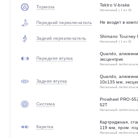
Tektro V-brake
Тормоза
Начальный ( 1 из 8)
Не входит в комп
Передний переключатель
Shimano Tourney
Задний переключатель
Начальный ( 1 из 8)
Quando, алюмини
Передняя втулка
эксцентрик
Начальный любительский
Quando, алюминие
Задняя втулка
10х135 мм, эксце
Начальный любительский
Prowheel PRO-552
Система
52T
Начальный любительский
Картриджная, ста
Каретка
119 мм, пром. п
Начальный любительский