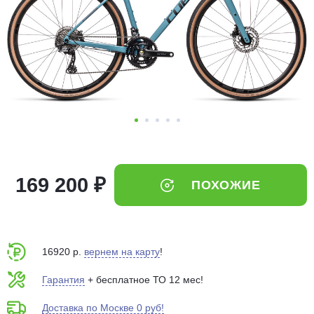
Добавляйте товары
в корзину
Оплачивайте сегодня только
25
% картой любого банка
Получайте товар
выбранный способом
169 200 ₽
ПОХОЖИЕ
Оставшиеся
75
% будут
списываться
с вашей карты
по
25
%
каждые 2 недели
16920 р.
вернем на карту
!
Гарантия
+ бесплатное ТО 12 мес!
Доставка по Москве 0 руб!
Подробнее