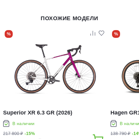
ПОХОЖИЕ МОДЕЛИ
%
%
Superior XR 6.3 GR (2026)
Hagen GR11
В наличии
В налич
217 800 ₽
-15%
138 790 ₽
-1