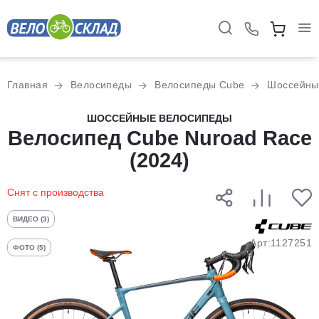
Для клиентов всех банков
Главная
Велосипеды
Велосипеды Cube
Шоссейны
Разбейте
ШОССЕЙНЫЕ ВЕЛОСИПЕДЫ
Велосипед Cube Nuroad Race
оплату
на части
(2024)
без переплат
Снят с производства
График платежей
ВИДЕО (3)
Арт:1127251
ФОТО (5)
Сегодня
25
%