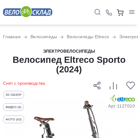
Для клиентов всех банков
Главная
Велосипеды
Велосипеды Eltreco
Электро
Разбейте
ЭЛЕКТРОВЕЛОСИПЕДЫ
оплату
Велосипед Eltreco Sporto
на части
(2024)
без переплат
Снят с производства
График платежей
3D ОБЗОР
Арт:1127010
ВИДЕО (4)
Сегодня
ФОТО (43)
25
%