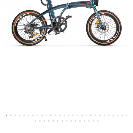
Добавляйте товары
в корзину
Оплачивайте сегодня только
25
% картой любого банка
Получайте товар
выбранный способом
Оставшиеся
75
% будут
списываться
с вашей карты
по
25
%
каждые 2 недели
Подробнее