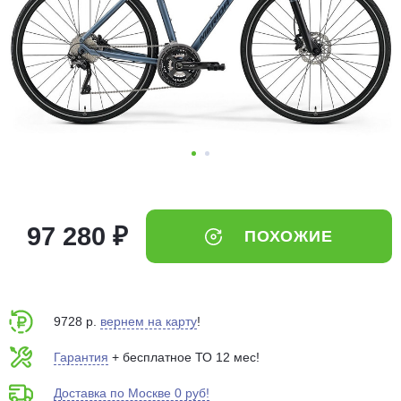
Добавляйте товары
в корзину
Оплачивайте сегодня только
25
% картой любого банка
Получайте товар
выбранный способом
97 280 ₽
ПОХОЖИЕ
Оставшиеся
75
% будут
списываться
с вашей карты
по
25
%
каждые 2 недели
9728 р.
вернем на карту
!
Гарантия
+ бесплатное ТО 12 мес!
Доставка по Москве 0 руб!
Подробнее