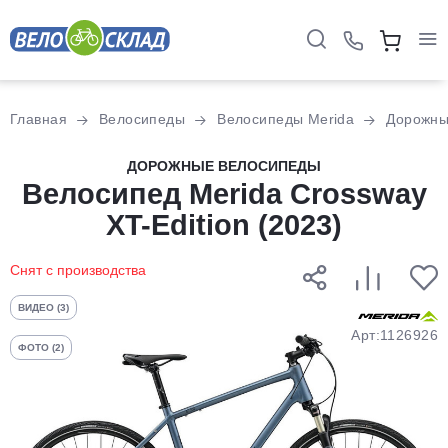
Для клиентов всех банков
Главная
Велосипеды
Велосипеды Merida
Дорожн
Разбейте
ДОРОЖНЫЕ ВЕЛОСИПЕДЫ
оплату
Велосипед Merida Crossway
на части
XT-Edition (2023)
без переплат
Снят с производства
График платежей
ВИДЕО (3)
Арт:1126926
ФОТО (2)
Сегодня
25
%