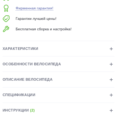
об оплате Плайтом
Фирменная гарантия!
Гарантии лучшей цены!
Бесплатная сборка и настройка!
Остались вопросы?
25
8 800 302-02-51
plait.ru
раз в 2
ХАРАКТЕРИСТИКИ
недели
ОСОБЕННОСТИ ВЕЛОСИПЕДА
ОПИСАНИЕ ВЕЛОСИПЕДА
СПЕЦИФИКАЦИИ
ИНСТРУКЦИИ
(2)