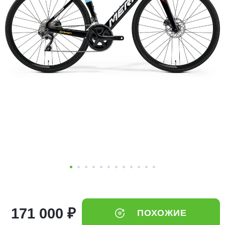
Добавляйте товары
в корзину
Оплачивайте сегодня только
25
% картой любого банка
Получайте товар
выбранный способом
Оставшиеся
75
% будут
списываться
с вашей карты
по
25
%
каждые 2 недели
171 000 ₽
ПОХОЖИЕ
Подробнее