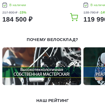
В наличии
В налич
217 800 ₽
-15%
138 790 ₽
-1
184 500 ₽
119 99
ПОЧЕМУ ВЕЛОСКЛАД?
НАШ РЕЙТИНГ