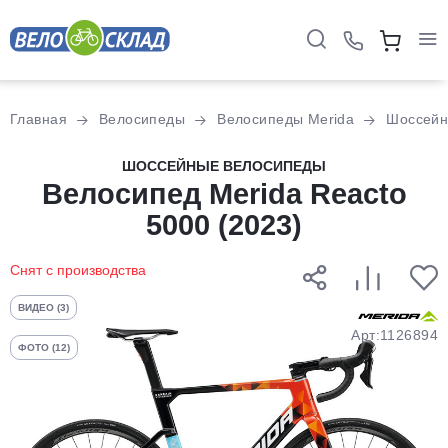
Для клиентов всех банков
Главная
Велосипеды
Велосипеды Merida
Шоссей
Разбейте
ШОССЕЙНЫЕ ВЕЛОСИПЕДЫ
оплату
Велосипед Merida Reacto
на части
5000 (2023)
без переплат
Снят с производства
График платежей
ВИДЕО (3)
Арт:1126894
ФОТО (12)
Сегодня
25
%