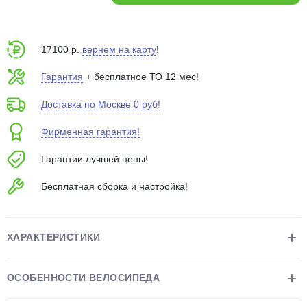
об оплате Плайтом
17100 р.
вернем на карту
!
Гарантия
+ бесплатное ТО 12 мес!
Остались вопросы?
25
8 800 302-02-51
Доставка по Москве 0 руб!
plait.ru
раз в 2
Фирменная гарантия!
недели
Гарантии лучшей цены!
Бесплатная сборка и настройка!
ХАРАКТЕРИСТИКИ
ОСОБЕННОСТИ ВЕЛОСИПЕДА