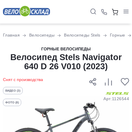
Для клиентов всех банков
Главная
Велосипеды
Велосипеды Stels
Горные
Разбейте
ГОРНЫЕ ВЕЛОСИПЕДЫ
оплату
Велосипед Stels Navigator
на части
640 D 26 V010 (2023)
без переплат
Снят с производства
График платежей
ВИДЕО (3)
Арт:1126544
ФОТО (8)
Сегодня
25
%