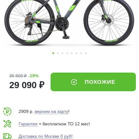
Добавляйте товары
в корзину
Оплачивайте сегодня только
25
% картой любого банка
Получайте товар
выбранный способом
35 900 ₽
-19%
ПОХОЖИЕ
29 090 ₽
Оставшиеся
75
% будут
списываться
с вашей карты
по
25
%
каждые 2 недели
2909 р.
вернем на карту
!
Гарантия
+ бесплатное ТО 12 мес!
Доставка по Москве 0 руб!
Подробнее