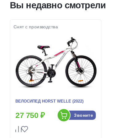
Вы недавно смотрели
колес:
колес:
Цвет-размер в
17 Белый
Цвет-разме
наличии:
наличии:
Артикул:
1130227
Снят с производства
Артикул:
ВЕЛОСИПЕД HORST WELLE (2022)
27 750 ₽
Звоните