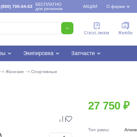
БЕСПЛАТНО
(800) 700-64-63
АКЦИИ
О фирме
для регионов
Cтатус заказа
Жалобы
ры
Экипировка
Запчасти
Женские
Спортивные
27 750 ₽
Для клиентов всех банков
Тип рамы:
Алюм
Разбейте
оплату