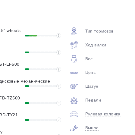
plait.ru
7.5″ wheels
Тип тормозов
?
Ход вилки
?
Вес
 ST-EF500
?
Цепь
раз в 2 недели
 дисковые механические
Шатун
?
 FD-TZ500
Педали
?
Рулевая колонка
 RD-TY21
?
Вынос
oy