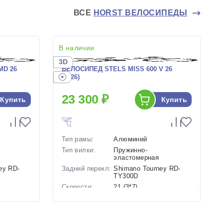
ВСЕ
HORST ВЕЛОСИПЕДЫ
В наличии
3D
MD 26
ВЕЛОСИПЕД STELS MISS 600 V 26
(2026)
23 300 ₽
Купить
Купить
Тип рамы:
Алюминий
Тип вилки:
Пружинно-
эластомерная
ey RD-
Задний перекл:
Shimano Tourney RD-
TY300D
Скорости:
21 (3*7)
анические
Тип тормозов:
Ободные механические
Вес:
14.32 кг.
Диаметр
26 дюймов