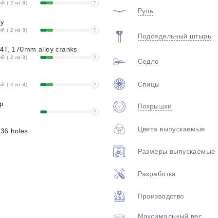
 ( 2 из 8)
?
Руль
oy
 ( 2 из 8)
?
Подседельный штырь
4T, 170mm alloy cranks
 ( 2 из 8)
?
Седло
Спицы
 ( 2 из 8)
?
p.
Покрышки
?
Цвета выпускаемые
 36 holes
Размеры выпускаемые
Разработка
Производство
Максимальный вес