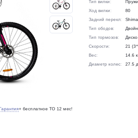
Тип вилки:
Пруж
на части
без переплат
Ход вилки:
80
Задний перекл:
Shima
Тип ободов:
Двой
График платежей
Тип тормозов:
Диско
Скорости:
21 (3*
Сегодня
Вес:
14.6 к
25
%
Диаметр колес:
27.5 
Добавляйте товары
в корзину
Гарантия
+ бесплатное ТО 12 мес!
Оплачивайте сегодня только
25
% картой любого банка