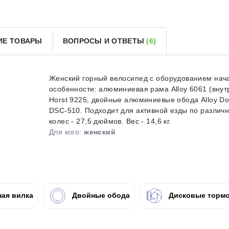
Получайте товар
выбранный способом
ИЕ ТОВАРЫ
ВОПРОСЫ И ОТВЕТЫ
(6)
Оставшиеся
75
% будут
списываться
с вашей карты
по
25
%
каждые 2 недели
Женский горный велосипед с оборудованием начал
особенности: алюминиевая рама Alloy 6061 (внут
Horst 9225, двойные алюминиевые обода Alloy Do
DSC-510. Подходит для активной езды по различ
колес - 27,5 дюймов. Вес - 14,6 кг.
Подробнее
об оплате Плайтом
Для кого:
женский
25
раз в 2
ая вилка
Двойные обода
Дисковые тормо
Остались вопросы?
недели
8 800 302-02-51