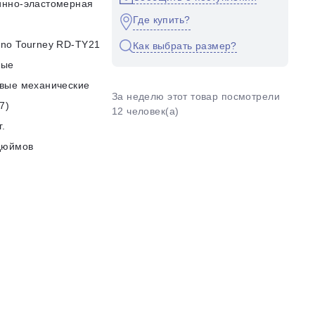
инно-эластомерная
Где купить?
no Tourney RD-TY21
Как выбрать размер?
ные
вые механические
За неделю этот товар посмотрели
7)
12 человек(а)
г.
дюймов