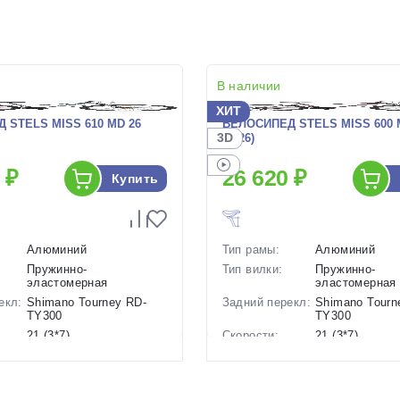
В наличии
ХИТ
 STELS MISS 610 MD 26
ВЕЛОСИПЕД STELS MISS 600 
3D
(2026)
 ₽
26 620 ₽
Купить
Алюминий
Тип рамы:
Алюминий
Пружинно-
Тип вилки:
Пружинно-
эластомерная
эластомерная
екл:
Shimano Tourney RD-
Задний перекл:
Shimano Tourn
TY300
TY300
21 (3*7)
Скорости:
21 (3*7)
ов:
Дисковые механические
Тип тормозов:
Дисковые мех
15 кг.
Вес:
15.38 кг.
26 дюймов
Диаметр
26 дюймов