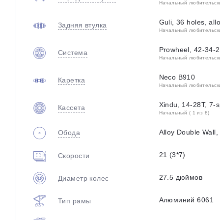
Начальный любительский
Guli, 36 holes, all
Задняя втулка
Начальный любительский
Prowheel, 42-34-2
Система
Начальный любительский
Neco B910
Каретка
Начальный любительский
Xindu, 14-28T, 7-s
Кассета
Начальный ( 1 из 8)
Alloy Double Wall,
Обода
21 (3*7)
Скорости
27.5 дюймов
Диаметр колес
Алюминий 6061
Тип рамы