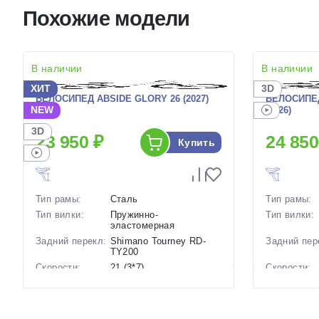
Похожие модели
В наличии
В наличии
ХИТ
3D
ВЕЛОСИПЕД ABSIDE GLORY 26 (2027)
ВЕЛОСИПЕД
NEW
(2026)
3D
23 950 ₽
24 850
Купить
Тип рамы:
Сталь
Тип рамы:
Тип вилки:
Пружинно-
Тип вилки:
эластомерная
Задний перекл:
Shimano Tourney RD-
Задний пер
TY200
Скорости:
21 (3*7)
Скорости:
Тип тормозов:
Дисковые механические
Тип тормоз
Вес:
17 кг.
Вес:
Диаметр
26 дюймов
Диаметр