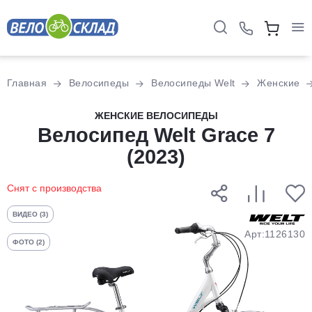
Для клиентов всех банков
Главная
Велосипеды
Велосипеды Welt
Женские
Разбейте
ЖЕНСКИЕ ВЕЛОСИПЕДЫ
оплату
Велосипед Welt Grace 7
на части
(2023)
без переплат
Снят с производства
График платежей
ВИДЕО (3)
Арт:1126130
ФОТО (2)
Сегодня
25
%