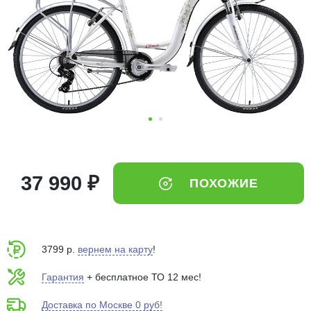
Добавляйте товары
в корзину
Оплачивайте сегодня только
25
% картой любого банка
Получайте товар
выбранный способом
37 990 ₽
ПОХОЖИЕ
Оставшиеся
75
% будут
списываться
с вашей карты
по
25
%
каждые 2 недели
3799 р.
вернем на карту
!
Гарантия
+ бесплатное ТО 12 мес!
Доставка по Москве 0 руб!
Подробнее