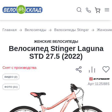
Для клиентов всех банков
Главная
Велосипеды
Велосипеды Stinger
Женски
Разбейте
ЖЕНСКИЕ ВЕЛОСИПЕДЫ
оплату
Велосипед Stinger Laguna
на части
STD 27.5 (2022)
без переплат
Снят с производства
График платежей
ВИДЕО (2)
Арт:1125885
ФОТО (31)
Сегодня
25
%