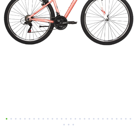
Добавляйте товары
в корзину
Оплачивайте сегодня только
25
% картой любого банка
Получайте товар
выбранный способом
Оставшиеся
75
% будут
списываться
с вашей карты
по
25
%
каждые 2 недели
Подробнее