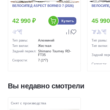
ВЕЛОСИПЕД ASPECT BORNEO 7 (2026)
ВЕЛОСИПЕД 
42 990 ₽
45 990
Купить
Тип рамы:
Алюминий
Тип рамы:
Тип вилки:
Жесткая
Тип вилки:
Задний перекл:
Shimano Tourney RD-
FT35
Задний пер
Скорости:
7 (1*7)
Скорости:
Тип тормозов:
Ободные механические
Тип тормоз
Вес:
12.5 кг.
Вес:
Диаметр
20 дюймов
колес:
Диаметр
Вы недавно смотрели
колес:
Цвет-размер в
Серый, Синий
наличии:
Цвет-разме
наличии:
Артикул:
1129597
Артикул:
Снят с производства