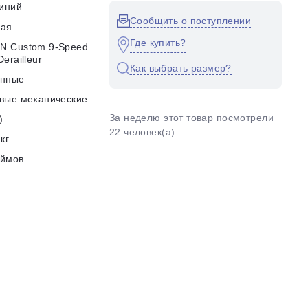
иний
Сообщить о поступлении
кая
Где купить?
N Custom 9-Speed
erailleur
Как выбрать размер?
енные
вые механические
За неделю этот товар посмотрели
)
22 человек(а)
кг.
юймов