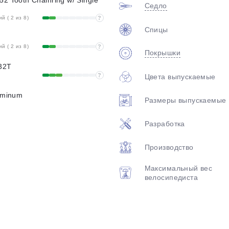
2 Tooth Chainring w/ Single
Седло
 ( 2 из 8)
?
Спицы
 ( 2 из 8)
?
Покрышки
-32T
?
Цвета выпускаемые
luminum
Размеры выпускаемые
Разработка
Производство
Максимальный вес
велосипедиста