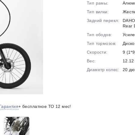
Тип рамы:
Алюм
на части
без переплат
Тип вилки:
Жест
Задний перекл:
DAHO
Rear D
График платежей
Тип ободов:
Усил
Тип тормозов:
Диско
Скорости:
9 (1*9
Сегодня
25
%
Вес:
12.12 
Диаметр колес:
20 д
Добавляйте товары
в корзину
Гарантия
+ бесплатное ТО 12 мес!
Оплачивайте сегодня только
25
% картой любого банка