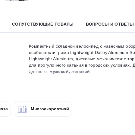
Получайте товар
выбранный способом
СОПУТСТВУЮЩИЕ ТОВАРЫ
ВОПРОСЫ И ОТВЕТ
Оставшиеся
75
% будут
списываться
с вашей карты
по
25
%
каждые 2 недели
Компактный складной велосипед с навесным обо
особенности: рама Lightweight Dalloy Aluminum So
Lightweight Aluminum, дисковые механические то
для прогулочного катания в городских условиях. Д
Для кого:
мужской, женский
Подробнее
об оплате Плайтом
25
оза
Многоскоростной
раз в 2
Остались вопросы?
недели
8 800 302-02-51