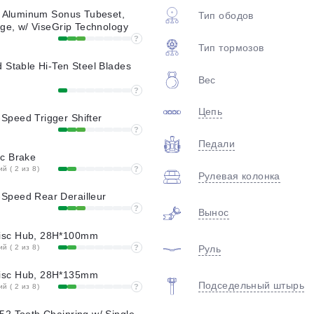
plait.ru
y Aluminum Sonus Tubeset,
Тип ободов
nge, w/ ViseGrip Technology
?
Тип тормозов
 Stable Hi-Ten Steel Blades
Вес
?
Цепь
peed Trigger Shifter
?
Педали
c Brake
 ( 2 из 8)
?
раз в 2 недели
Рулевая колонка
peed Rear Derailleur
?
Вынос
sc Hub, 28H*100mm
 ( 2 из 8)
?
Руль
sc Hub, 28H*135mm
Подседельный штырь
 ( 2 из 8)
?