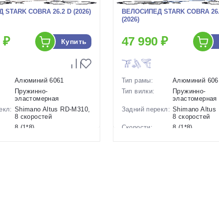
STARK COBRA 26.2 D (2026)
ВЕЛОСИПЕД STARK COBRA 26.
(2026)
 ₽
47 990 ₽
Купить
Алюминий 6061
Тип рамы:
Алюминий 606
Пружинно-
Тип вилки:
Пружинно-
эластомерная
эластомерная
екл:
Shimano Altus RD-M310,
Задний перекл:
Shimano Altus
8 скоростей
8 скоростей
8 (1*8)
Скорости:
8 (1*8)
ов:
Дисковые механические
Тип тормозов:
Дисковые
гидравлическ
15.5 кг.
Вес:
15.5 кг.
26 дюймов
Диаметр
26 дюймов
колес:
р в
, 16 Коричневый-
Черный, 18
Цвет-размер в
18 Синий-Сер
Коричневый-Черный
наличии:
1130090
Артикул:
1130091