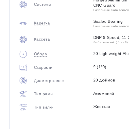
Forged Aluminum 5
Система
CNC Guard
Начальный любительский
Sealed Bearing
Каретка
Начальный любительский
DNP 9 Speed, 11
Кассета
Любительский ( 3 из 8)
20 Lightweight A
Обода
9 (1*9)
Скорости
20 дюймов
Диаметр колес
Алюминий
Тип рамы
Жесткая
Тип вилки