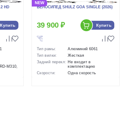
NEW
2 HD
ВЕЛОСИПЕД SHULZ GOA SINGLE (2026)
39 900 ₽
Купить
Купить
1
Тип рамы:
Алюминий 6061
Тип вилки:
Жесткая
Задний перекл:
Не входит в
 RD-M310,
комплектацию
Скорости:
Одна скорость
Тип тормозов:
Ободные механические
Вес:
12 кг.
ие
Диаметр
20 дюймов
колес:
Цвет-размер в
Белый, Синий
наличии:
ый
Артикул:
1130138