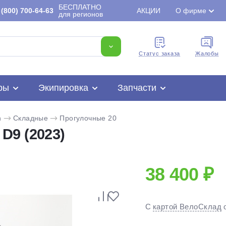
БЕСПЛАТНО
(800) 700-64-63
АКЦИИ
О фирме
для регионов
Cтатус заказа
Жалобы
ры
Экипировка
Запчасти
n
Складные
Прогулочные 20
D9 (2023)
38 400 ₽
Для клиентов всех банков
С
картой ВелоСклад
Разбейте
оплату