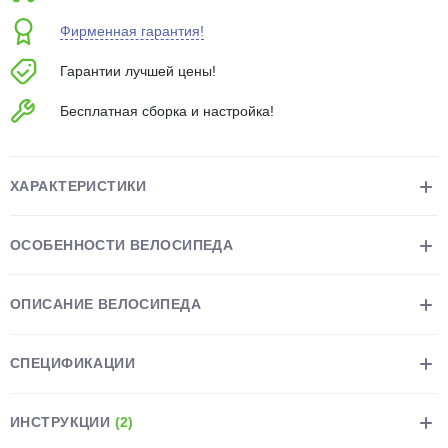
об оплате Плайтом
Фирменная гарантия!
Гарантии лучшей цены!
Бесплатная сборка и настройка!
Остались вопросы?
25
8 800 302-02-51
plait.ru
раз в 2
ХАРАКТЕРИСТИКИ
недели
ОСОБЕННОСТИ ВЕЛОСИПЕДА
ОПИСАНИЕ ВЕЛОСИПЕДА
СПЕЦИФИКАЦИИ
ИНСТРУКЦИИ
(2)