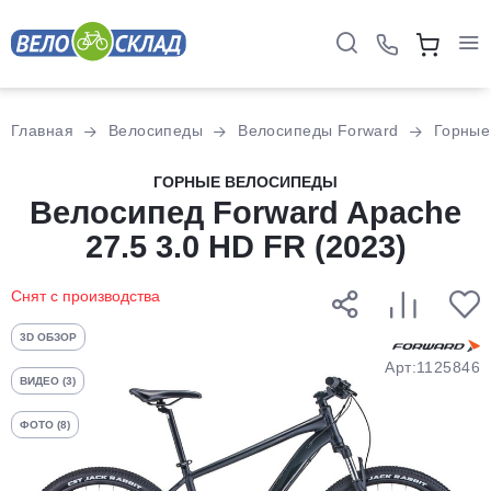
Для клиентов всех банков
Главная
Велосипеды
Велосипеды Forward
Горные
Разбейте
ГОРНЫЕ ВЕЛОСИПЕДЫ
оплату
Велосипед Forward Apache
на части
27.5 3.0 HD FR (2023)
без переплат
Снят с производства
График платежей
3D ОБЗОР
Арт:1125846
ВИДЕО (3)
Сегодня
ФОТО (8)
25
%