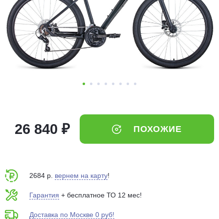
Добавляйте товары
в корзину
Оплачивайте сегодня только
25
% картой любого банка
Получайте товар
выбранный способом
26 840 ₽
ПОХОЖИЕ
Оставшиеся
75
% будут
списываться
с вашей карты
по
25
%
каждые 2 недели
2684 р.
вернем на карту
!
Гарантия
+ бесплатное ТО 12 мес!
Доставка по Москве 0 руб!
Подробнее