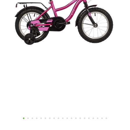
Добавляйте товары
в корзину
Оплачивайте сегодня только
25
% картой любого банка
Получайте товар
выбранный способом
Оставшиеся
75
% будут
списываться
с вашей карты
по
25
%
каждые 2 недели
Подробнее