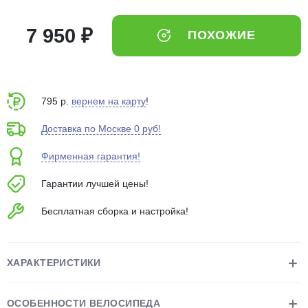
об оплате Плайтом
7 950 ₽
ПОХОЖИЕ
Остались вопросы?
25
8 800 302-02-51
795 р.
вернем на карту
!
plait.ru
раз в 2
Доставка по Москве 0 руб!
недели
Фирменная гарантия!
Гарантии лучшей цены!
Бесплатная сборка и настройка!
ХАРАКТЕРИСТИКИ
ОСОБЕННОСТИ ВЕЛОСИПЕДА