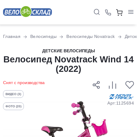
Для клиентов всех банков
Главная
Велосипеды
Велосипеды Novatrack
Детск
Разбейте
ДЕТСКИЕ ВЕЛОСИПЕДЫ
Велосипед Novatrack Wind 14
оплату
на части
(2022)
без переплат
Снят с производства
График платежей
ВИДЕО (3)
Арт:1125694
ФОТО (20)
Сегодня
25
%