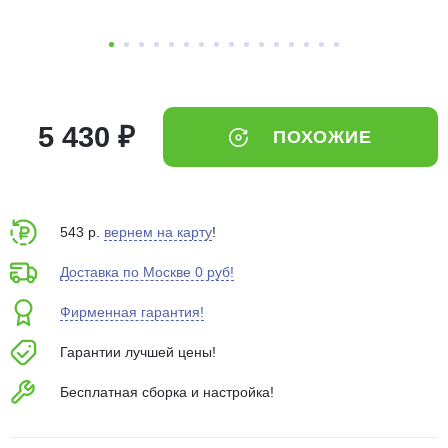
об оплате Плайтом
Остались вопросы?
25
5 430 ₽
ПОХОЖИЕ
8 800 302-02-51
plait.ru
раз в 2
недели
543 р.
вернем на карту
!
Доставка по Москве 0 руб!
Фирменная гарантия!
Гарантии лучшей цены!
Бесплатная сборка и настройка!