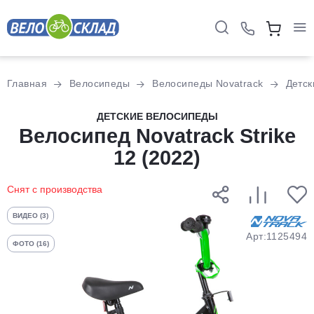
Для клиентов всех банков
Главная
Велосипеды
Велосипеды Novatrack
Детск
Разбейте
ДЕТСКИЕ ВЕЛОСИПЕДЫ
оплату
Велосипед Novatrack Strike
на части
12 (2022)
без переплат
Снят с производства
График платежей
ВИДЕО (3)
Арт:1125494
ФОТО (16)
Сегодня
25
%