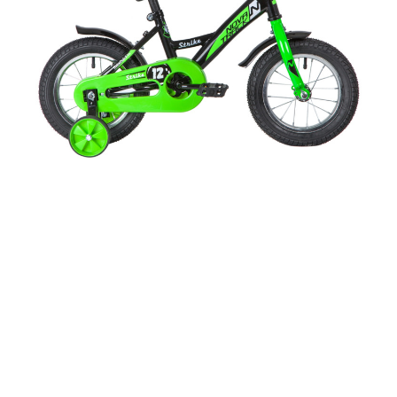
Добавляйте товары
в корзину
Оплачивайте сегодня только
25
% картой любого банка
Получайте товар
выбранный способом
Оставшиеся
75
% будут
списываться
с вашей карты
по
25
%
каждые 2 недели
Подробнее