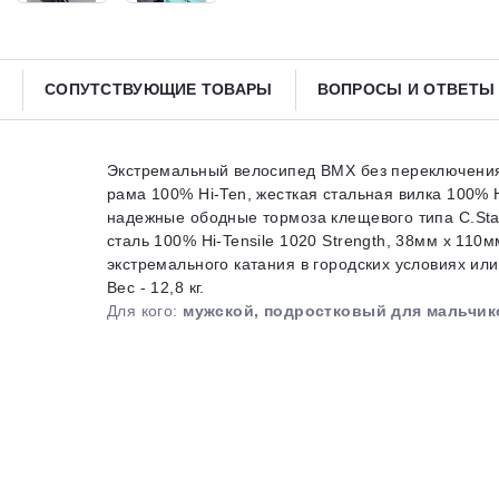
Получайте товар
выбранный способом
СОПУТСТВУЮЩИЕ ТОВАРЫ
ВОПРОСЫ И ОТВЕТ
Оставшиеся
75
% будут
списываться
с вашей карты
по
25
%
каждые 2 недели
Экстремальный велосипед BMX без переключения 
рама 100% Hi-Ten, жесткая стальная вилка 100%
надежные ободные тормоза клещевого типа C.Star 
сталь 100% Hi-Tensile 1020 Strength, 38мм x 11
экстремального катания в городских условиях или
Подробнее
об оплате Плайтом
Вес - 12,8 кг.
Для кого:
мужской, подростковый для мальчико
25
раз в 2
Остались вопросы?
недели
8 800 302-02-51