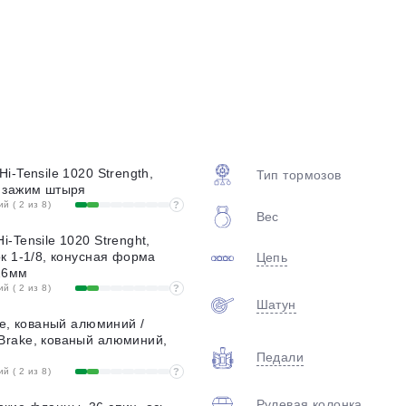
plait.ru
i-Tensile 1020 Strength,
Тип тормозов
 зажим штыря
 ( 2 из 8)
?
Вес
раз в 2 недели
-Tensile 1020 Strenght,
к 1-1/8, конусная форма
Цепь
26мм
 ( 2 из 8)
?
Шатун
ke, кованый алюминий /
rake, кованый алюминий,
Педали
 ( 2 из 8)
?
Рулевая колонка