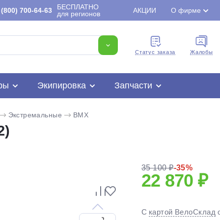
БЕСПЛАТНО
(800) 700-64-63
АКЦИИ
О фирме
для регионов
Cтатус заказа
Жалобы
ры
Экипировка
Запчасти
Экстремальные
BMX
2)
35 100 ₽
-35%
22 870 ₽
Для клиентов всех банков
С
картой ВелоСклад
Разбейте
оплату