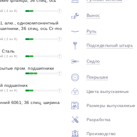
кие фланцы, 36 спиц, ось
)
 ( 2 из 8)
?
Вынос
 алю., однокомпонентный
дшипники, 36 спиц, ось Cr-mo
Руль
 ( 2 из 8)
?
Подседельный штырь
 Сталь
 ( 2 из 8)
?
Седло
крытые пром. подшипники
?
Покрышки
ый подшипник
 ( 2 из 8)
?
Цвета выпускаемые
ний 6061, 36 спиц, ширина
Размеры выпускаемые
Разработка
Производство