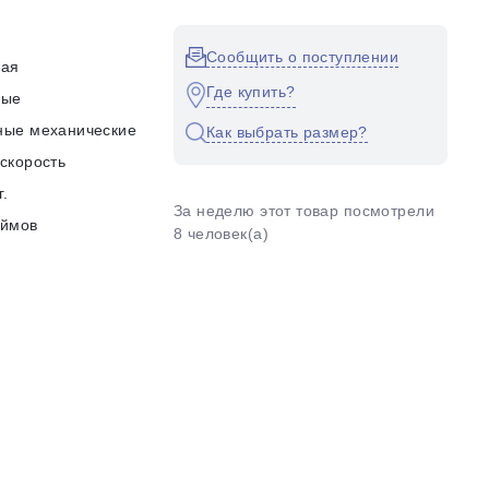
Сообщить о поступлении
кая
Где купить?
ные
ные механические
Как выбрать размер?
скорость
г.
За неделю этот товар посмотрели
юймов
8 человек(а)