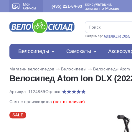
консультации,
Мои
(495) 221-64-63
бонусы
заказы по Москве
Например:
Merida Big.Nine
Велосипеды
Самокаты
Аксессуа
Магазин велосипедов
Велосипеды
Велосипеды Atom
Велосипед Atom Ion DLX (202
Артикул: 1124859
Оценка:
Снят с производства
(нет в наличии)
SALE