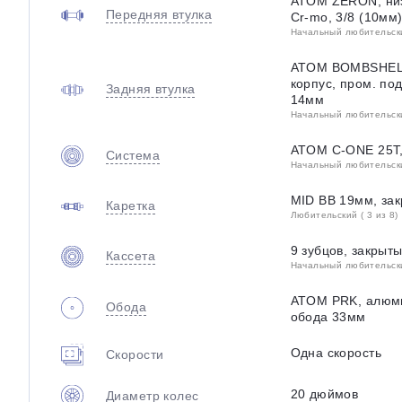
ATOM ZERON, низ
Передняя втулка
Cr-mo, 3/8 (10мм
Начальный любительский
ATOM BOMBSHELL
корпус, пром. по
Задняя втулка
14мм
Начальный любительский
ATOM C-ONE 25T,
Система
Начальный любительский
MID BB 19мм, за
Каретка
Любительский ( 3 из 8)
9 зубцов, закрыт
Кассета
Начальный любительский
ATOM PRK, алюми
Обода
обода 33мм
Одна скорость
Скорости
20 дюймов
Диаметр колес