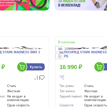
В наличии
3D
Д STARK MADNESS BMX 3
ВЕЛОСИПЕД STARK MADNESS
(2025)
 ₽
16 990 ₽
Купить
Сталь
Тип рамы:
Сталь
Жесткая
Тип вилки:
Жесткая
екл:
Не входит в
Задний перекл:
Не входит в
комплектацию
комплектацию
Одна скорость
Скорости:
Одна скорост