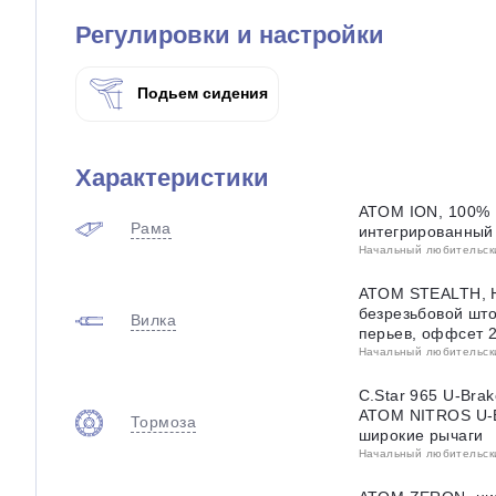
Регулировки и настройки
Подьем сидения
Характеристики
ATOM ION, 100% H
Рама
интегрированный
Начальный любительский
ATOM STEALTH, Hi
безрезьбовой што
Вилка
перьев, оффсет 
Начальный любительский
C.Star 965 U-Bra
ATOM NITROS U-B
Тормоза
широкие рычаги
Начальный любительский