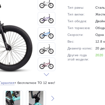
на части
без переплат
Тип рамы:
Сталь
Тип вилки:
Жест
Тип ободов:
Двой
График платежей
Тип тормозов:
Обод
Скорости:
Одна 
Сегодня
Вес:
12.8 к
25
%
Диаметр колес:
20 д
Другие года
2020
этой модели:
Добавляйте товары
в корзину
Гарантия
+ бесплатное ТО 12 мес!
Оплачивайте сегодня только
25
% картой любого банка