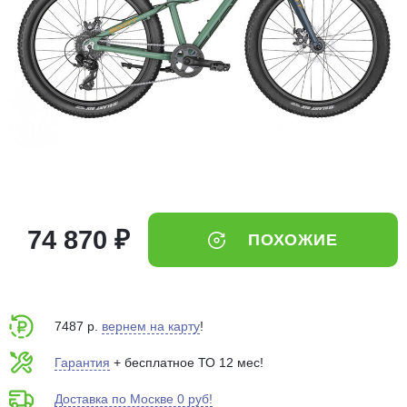
Добавляйте товары
в корзину
Оплачивайте сегодня только
25
% картой любого банка
Получайте товар
выбранный способом
74 870 ₽
ПОХОЖИЕ
Оставшиеся
75
% будут
списываться
с вашей карты
по
25
%
каждые 2 недели
7487 р.
вернем на карту
!
Гарантия
+ бесплатное ТО 12 мес!
Доставка по Москве 0 руб!
Подробнее