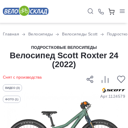
Для клиентов всех банков
Главная
Велосипеды
Велосипеды Scott
Подростк
Разбейте
ПОДРОСТКОВЫЕ ВЕЛОСИПЕДЫ
оплату
Велосипед Scott Roxter 24
на части
(2022)
без переплат
Снят с производства
График платежей
ВИДЕО (3)
Арт:1124579
ФОТО (1)
Сегодня
25
%