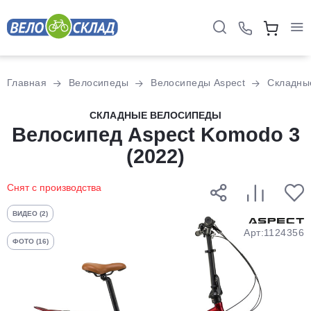
Для клиентов всех банков
Главная
Велосипеды
Велосипеды Aspect
Складны
Разбейте
СКЛАДНЫЕ ВЕЛОСИПЕДЫ
оплату
Велосипед Aspect Komodo 3
на части
(2022)
без переплат
Снят с производства
График платежей
ВИДЕО (2)
Арт:1124356
ФОТО (16)
Сегодня
25
%