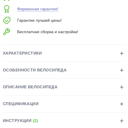
об оплате Плайтом
Фирменная гарантия!
Гарантии лучшей цены!
Бесплатная сборка и настройка!
Остались вопросы?
25
8 800 302-02-51
plait.ru
раз в 2
ХАРАКТЕРИСТИКИ
недели
ОСОБЕННОСТИ ВЕЛОСИПЕДА
ОПИСАНИЕ ВЕЛОСИПЕДА
СПЕЦИФИКАЦИИ
ИНСТРУКЦИИ
(2)