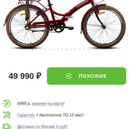
Добавляйте товары
в корзину
Оплачивайте сегодня только
25
% картой любого банка
Получайте товар
выбранный способом
49 990 ₽
ПОХОЖИЕ
Оставшиеся
75
% будут
списываться
с вашей карты
по
25
%
каждые 2 недели
4999 р.
вернем на карту
!
Гарантия
+ бесплатное ТО 12 мес!
Доставка по Москве 0 руб!
Подробнее