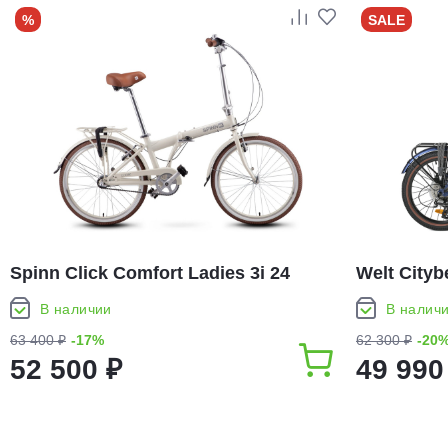
%
SALE
Spinn Click Comfort Ladies 3i 24
Welt Cityb
(2026)
В наличии
В налич
63 400 ₽
-17%
62 300 ₽
-20
52 500 ₽
49 990