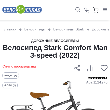
Для клиентов всех банков
Главная
Велосипеды
Велосипеды Stark
Дорожные
Разбейте
ДОРОЖНЫЕ ВЕЛОСИПЕДЫ
Велосипед Stark Comfort Man
оплату
на части
3-speed (2022)
без переплат
Снят с производства
График платежей
ВИДЕО (3)
Арт:1124270
ФОТО (1)
Сегодня
25
%