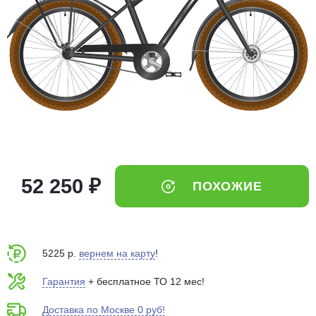
Добавляйте товары
в корзину
Оплачивайте сегодня только
25
% картой любого банка
Получайте товар
выбранный способом
52 250 ₽
ПОХОЖИЕ
Оставшиеся
75
% будут
списываться
с вашей карты
по
25
%
каждые 2 недели
5225 р.
вернем на карту
!
Гарантия
+ бесплатное ТО 12 мес!
Доставка по Москве 0 руб!
Подробнее