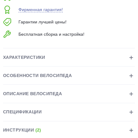
об оплате Плайтом
Фирменная гарантия!
Гарантии лучшей цены!
Бесплатная сборка и настройка!
Остались вопросы?
25
8 800 302-02-51
plait.ru
раз в 2
ХАРАКТЕРИСТИКИ
недели
ОСОБЕННОСТИ ВЕЛОСИПЕДА
ОПИСАНИЕ ВЕЛОСИПЕДА
СПЕЦИФИКАЦИИ
ИНСТРУКЦИИ
(2)