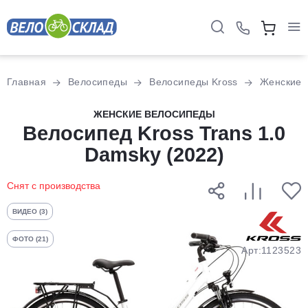
Для клиентов всех банков
Главная
Велосипеды
Велосипеды Kross
Женские
Разбейте
ЖЕНСКИЕ ВЕЛОСИПЕДЫ
оплату
Велосипед Kross Trans 1.0
на части
Damsky (2022)
без переплат
Снят с производства
График платежей
ВИДЕО (3)
ФОТО (21)
Арт:1123523
Сегодня
25
%