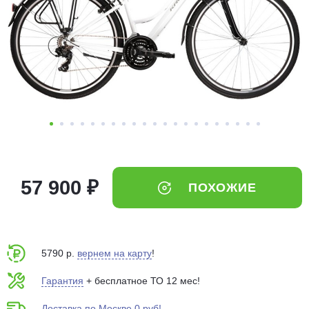
Добавляйте товары
в корзину
Оплачивайте сегодня только
25
% картой любого банка
Получайте товар
выбранный способом
57 900 ₽
ПОХОЖИЕ
Оставшиеся
75
% будут
списываться
с вашей карты
по
25
%
каждые 2 недели
5790 р.
вернем на карту
!
Гарантия
+ бесплатное ТО 12 мес!
Подробнее
Доставка по Москве 0 руб!