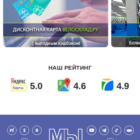
НАШ РЕЙТИНГ
5.0
4.6
4.9
МЫ