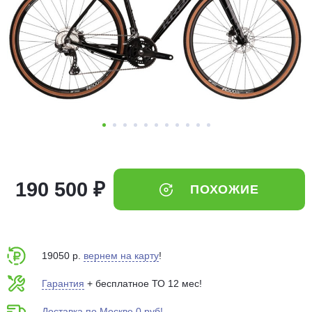
Добавляйте товары
в корзину
Оплачивайте сегодня только
25
% картой любого банка
Получайте товар
выбранный способом
190 500 ₽
ПОХОЖИЕ
Оставшиеся
75
% будут
списываться
с вашей карты
по
25
%
каждые 2 недели
19050 р.
вернем на карту
!
Гарантия
+ бесплатное ТО 12 мес!
Подробнее
Доставка по Москве 0 руб!