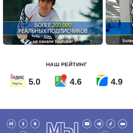
НАШ РЕЙТИНГ
5.0
4.6
4.9
МЫ