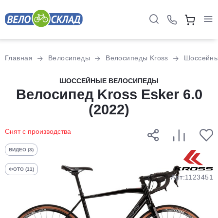
Для клиентов всех банков
Главная
Велосипеды
Велосипеды Kross
Шоссейн
Разбейте
ШОССЕЙНЫЕ ВЕЛОСИПЕДЫ
оплату
Велосипед Kross Esker 6.0
на части
(2022)
без переплат
Снят с производства
График платежей
ВИДЕО (3)
ФОТО (11)
Арт:1123451
Сегодня
25
%