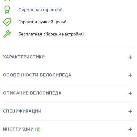
об оплате Плайтом
Фирменная гарантия!
Гарантии лучшей цены!
Бесплатная сборка и настройка!
Остались вопросы?
25
8 800 302-02-51
plait.ru
раз в 2
ХАРАКТЕРИСТИКИ
недели
ОСОБЕННОСТИ ВЕЛОСИПЕДА
ОПИСАНИЕ ВЕЛОСИПЕДА
СПЕЦИФИКАЦИИ
ИНСТРУКЦИИ
(2)