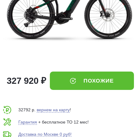
Добавляйте товары
в корзину
Оплачивайте сегодня только
25
% картой любого банка
Получайте товар
выбранный способом
327 920 ₽
ПОХОЖИЕ
Оставшиеся
75
% будут
списываться
с вашей карты
по
25
%
каждые 2 недели
32792 р.
вернем на карту
!
Гарантия
+ бесплатное ТО 12 мес!
Доставка по Москве 0 руб!
Подробнее