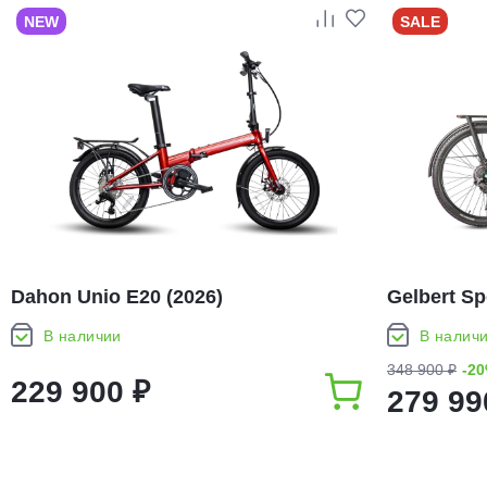
NEW
SALE
Dahon Unio E20 (2026)
Gelbert Sp
В наличии
В налич
348 900 ₽
-2
229 900 ₽
279 99