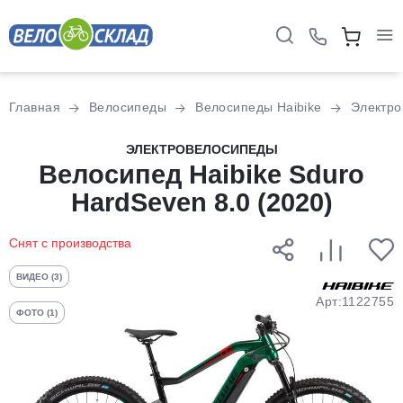
Для клиентов всех банков
Главная
Велосипеды
Велосипеды Haibike
Электро
Разбейте
ЭЛЕКТРОВЕЛОСИПЕДЫ
оплату
Велосипед Haibike Sduro
на части
HardSeven 8.0 (2020)
без переплат
Снят с производства
График платежей
ВИДЕО (3)
Арт:1122755
ФОТО (1)
Сегодня
25
%