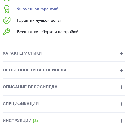
об оплате Плайтом
Фирменная гарантия!
Гарантии лучшей цены!
Бесплатная сборка и настройка!
Остались вопросы?
25
8 800 302-02-51
plait.ru
раз в 2
ХАРАКТЕРИСТИКИ
недели
ОСОБЕННОСТИ ВЕЛОСИПЕДА
ОПИСАНИЕ ВЕЛОСИПЕДА
СПЕЦИФИКАЦИИ
ИНСТРУКЦИИ
(2)