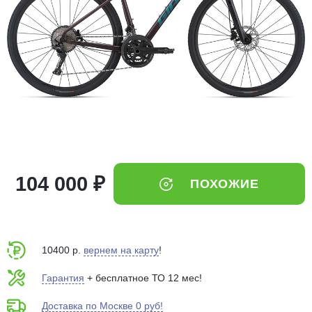
Добавляйте товары
в корзину
Оплачивайте сегодня только
25
% картой любого банка
Получайте товар
выбранный способом
104 000 ₽
ПОХОЖИЕ
Оставшиеся
75
% будут
списываться
с вашей карты
по
25
%
каждые 2 недели
10400 р.
вернем на карту
!
Гарантия
+ бесплатное ТО 12 мес!
Доставка по Москве 0 руб!
Подробнее