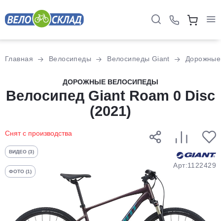
Для клиентов всех банков
Главная
Велосипеды
Велосипеды Giant
Дорожные
Разбейте
ДОРОЖНЫЕ ВЕЛОСИПЕДЫ
Велосипед Giant Roam 0 Disc
оплату
на части
(2021)
без переплат
Снят с производства
График платежей
ВИДЕО (3)
Арт:1122429
ФОТО (1)
Сегодня
25
%