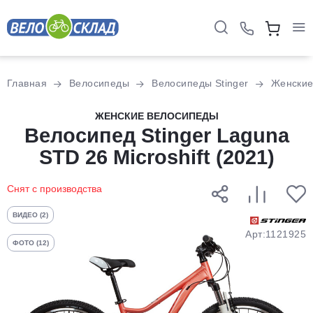
Для клиентов всех банков
Главная
Велосипеды
Велосипеды Stinger
Женски
Разбейте
ЖЕНСКИЕ ВЕЛОСИПЕДЫ
оплату
Велосипед Stinger Laguna
на части
STD 26 Microshift (2021)
без переплат
Снят с производства
График платежей
ВИДЕО (2)
Арт:1121925
ФОТО (12)
Сегодня
25
%