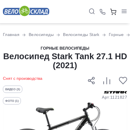
Для клиентов всех банков
Главная
Велосипеды
Велосипеды Stark
Горные
Разбейте
ГОРНЫЕ ВЕЛОСИПЕДЫ
Велосипед Stark Tank 27.1 HD
оплату
на части
(2021)
без переплат
Снят с производства
График платежей
ВИДЕО (3)
Арт:1121827
ФОТО (1)
Сегодня
25
%