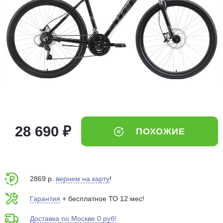
Добавляйте товары
в корзину
Оплачивайте сегодня только
25
% картой любого банка
Получайте товар
выбранный способом
28 690 ₽
ПОХОЖИЕ
Оставшиеся
75
% будут
списываться
с вашей карты
по
25
%
каждые 2 недели
2869 р.
вернем на карту
!
Гарантия
+ бесплатное ТО 12 мес!
Доставка по Москве 0 руб!
Подробнее