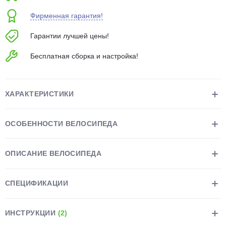
об оплате Плайтом
Фирменная гарантия!
Гарантии лучшей цены!
Бесплатная сборка и настройка!
Остались вопросы?
25
8 800 302-02-51
plait.ru
раз в 2
ХАРАКТЕРИСТИКИ
недели
ОСОБЕННОСТИ ВЕЛОСИПЕДА
ОПИСАНИЕ ВЕЛОСИПЕДА
СПЕЦИФИКАЦИИ
ИНСТРУКЦИИ
(2)