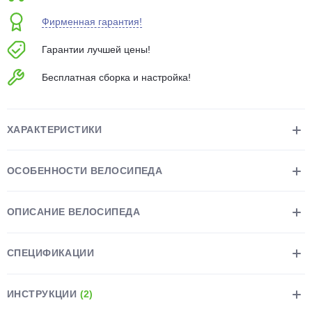
об оплате Плайтом
Фирменная гарантия!
Гарантии лучшей цены!
Бесплатная сборка и настройка!
Остались вопросы?
25
8 800 302-02-51
plait.ru
раз в 2
ХАРАКТЕРИСТИКИ
недели
ОСОБЕННОСТИ ВЕЛОСИПЕДА
ОПИСАНИЕ ВЕЛОСИПЕДА
СПЕЦИФИКАЦИИ
ИНСТРУКЦИИ
(2)