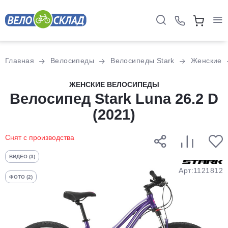
Для клиентов всех банков
Главная
Велосипеды
Велосипеды Stark
Женские
Разбейте
ЖЕНСКИЕ ВЕЛОСИПЕДЫ
оплату
Велосипед Stark Luna 26.2 D
на части
(2021)
без переплат
Снят с производства
График платежей
ВИДЕО (3)
Арт:1121812
ФОТО (2)
Сегодня
25
%