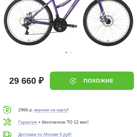
Добавляйте товары
в корзину
Оплачивайте сегодня только
25
% картой любого банка
Получайте товар
выбранный способом
29 660 ₽
ПОХОЖИЕ
Оставшиеся
75
% будут
списываться
с вашей карты
по
25
%
каждые 2 недели
2966 р.
вернем на карту
!
Гарантия
+ бесплатное ТО 12 мес!
Доставка по Москве 0 руб!
Подробнее