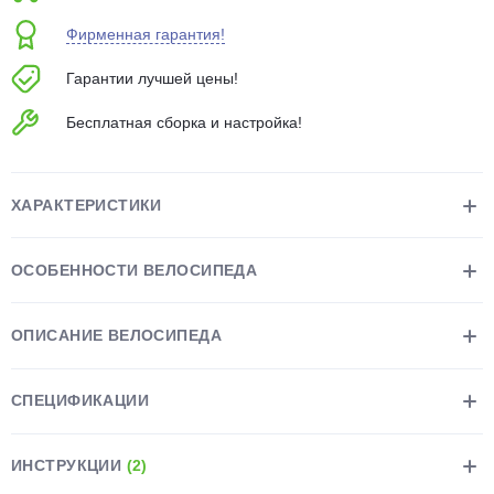
об оплате Плайтом
Фирменная гарантия!
Гарантии лучшей цены!
Бесплатная сборка и настройка!
Остались вопросы?
25
8 800 302-02-51
plait.ru
раз в 2
ХАРАКТЕРИСТИКИ
недели
ОСОБЕННОСТИ ВЕЛОСИПЕДА
ОПИСАНИЕ ВЕЛОСИПЕДА
СПЕЦИФИКАЦИИ
ИНСТРУКЦИИ
(2)