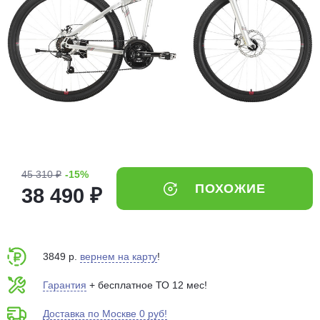
Добавляйте товары
в корзину
Оплачивайте сегодня только
25
% картой любого банка
Получайте товар
выбранный способом
45 310 ₽
-15%
ПОХОЖИЕ
38 490 ₽
Оставшиеся
75
% будут
списываться
с вашей карты
по
25
%
каждые 2 недели
3849 р.
вернем на карту
!
Гарантия
+ бесплатное ТО 12 мес!
Доставка по Москве 0 руб!
Подробнее