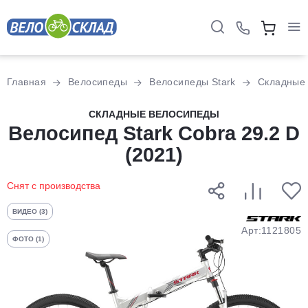
Для клиентов всех банков
Главная
Велосипеды
Велосипеды Stark
Складные
Разбейте
СКЛАДНЫЕ ВЕЛОСИПЕДЫ
Велосипед Stark Cobra 29.2 D
оплату
на части
(2021)
без переплат
Снят с производства
График платежей
ВИДЕО (3)
Арт:1121805
ФОТО (1)
Сегодня
25
%