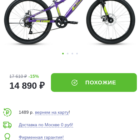
Добавляйте товары
в корзину
Оплачивайте сегодня только
25
% картой любого банка
Получайте товар
выбранный способом
17 610 ₽
-15%
ПОХОЖИЕ
14 890 ₽
Оставшиеся
75
% будут
списываться
с вашей карты
по
25
%
каждые 2 недели
1489 р.
вернем на карту
!
Доставка по Москве 0 руб!
Фирменная гарантия!
Подробнее