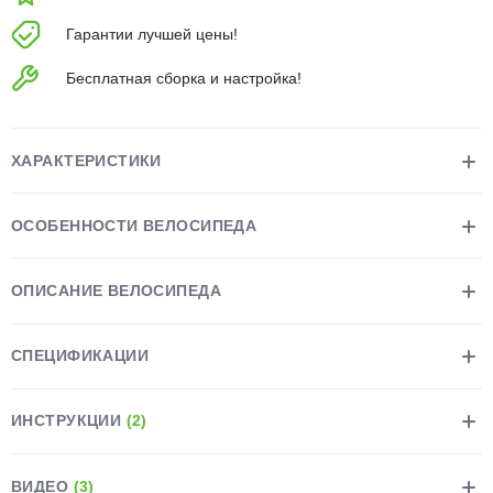
об оплате Плайтом
Гарантии лучшей цены!
Бесплатная сборка и настройка!
Остались вопросы?
25
8 800 302-02-51
ХАРАКТЕРИСТИКИ
plait.ru
раз в 2
недели
ОСОБЕННОСТИ ВЕЛОСИПЕДА
ОПИСАНИЕ ВЕЛОСИПЕДА
СПЕЦИФИКАЦИИ
ИНСТРУКЦИИ
(2)
ВИДЕО
(3)