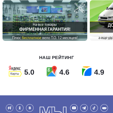
НАШ РЕЙТИНГ
5.0
4.6
4.9
МЫ