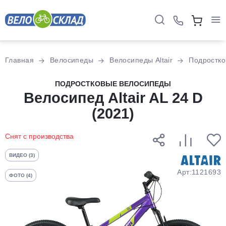
Для клиентов всех банков
Главная
Велосипеды
Велосипеды Altair
Подростк
Разбейте
ПОДРОСТКОВЫЕ ВЕЛОСИПЕДЫ
оплату
Велосипед Altair AL 24 D
на части
(2021)
без переплат
Снят с производства
График платежей
ВИДЕО (3)
Арт:1121693
ФОТО (4)
Сегодня
25
%