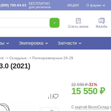
БЕСПЛАТНО
(800) 700-64-63
АКЦИИ
О фирме
для регионов
Cтатус заказа
Жалобы
ры
Экипировка
Запчасти
rd
Складные
Полноразмерные 26-29
.0 (2021)
22 590 ₽
-31%
15 550 ₽
Для клиентов всех банков
С
картой ВелоСклад
Разбейте
оплату