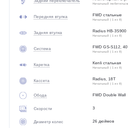
Задний переключатель
Начальный любительский
FWD стальные
Передняя втулка
Начальный ( 1 из 8)
Radius HB-3S900
Задняя втулка
Начальный ( 1 из 8)
FWD GS-S112, 40
Система
Начальный ( 1 из 8)
Kenli стальная
Каретка
Начальный ( 1 из 8)
Radius, 18T
Кассета
Начальный ( 1 из 8)
FWD Double Wall
Обода
3
Скорости
26 дюймов
Диаметр колес