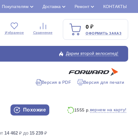
Покупателям
Доставка
Ремонт
КОНТАКТЫ
0
Избранное
Сравнение
ОФОРМИТЬ ЗАКАЗ
Дарим второй велосипед!
Версия в PDF
Версия для печати
Закрыть
Похожие
вернем на карту!
1555 р.
от
14 462
₽ до
15 239
₽