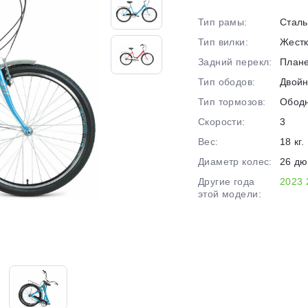
на части
без переплат
Тип рамы:
Сталь
Тип вилки:
Жест
Задний перекл:
Плане
График платежей
Тип ободов:
Двой
Тип тормозов:
Обод
Сегодня
Скорости:
3
25
%
Вес:
18 кг.
Диаметр колес:
26 д
Другие года
2023
этой модели:
Добавляйте товары
в корзину
Оплачивайте сегодня только
25
% картой любого банка