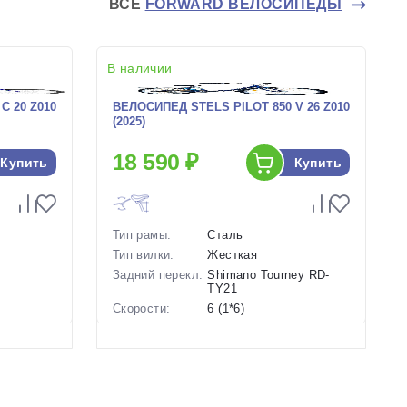
ВСЕ
FORWARD ВЕЛОСИПЕДЫ
В наличии
C 20 Z010
ВЕЛОСИПЕД STELS PILOT 850 V 26 Z010
(2025)
18 590 ₽
Купить
Купить
Тип рамы:
Сталь
Тип вилки:
Жесткая
Задний перекл:
Shimano Tourney RD-
TY21
ь
Скорости:
6 (1*6)
ьные
Тип тормозов:
Ободные механические
Вес:
16.9 кг.
Диаметр
26 дюймов
колес:
Красный,
Цвет-размер в
19 Синий, 19 Серый