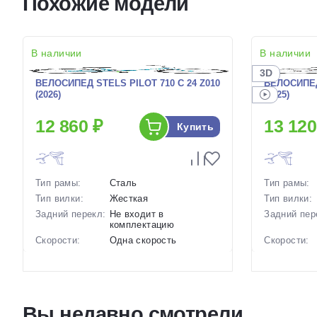
Похожие модели
В наличии
В наличии
3D
ВЕЛОСИПЕД STELS PILOT 710 C 24 Z010
ВЕЛОСИПЕД 
(2026)
(2025)
12 860 ₽
13 120
Купить
Тип рамы:
Сталь
Тип рамы:
Тип вилки:
Жесткая
Тип вилки:
Задний перекл:
Не входит в
Задний пер
комплектацию
Скорости:
Одна скорость
Скорости:
Тип тормозов:
Ножные педальные
Тип тормоз
Вес:
17.6 кг.
Вес:
Диаметр
24 дюймов
Диаметр
колес:
колес:
Вы недавно смотрели
Цвет-размер в
, 14 Синий-Зеленый
Цвет-разме