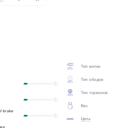
plait.ru
Тип вилки
раз в 2 недели
Тип ободов
?
Тип тормозов
?
Вес
V-brake
?
Цепь
лка