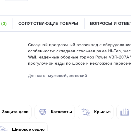
Получайте товар
выбранный способом
Ы
(3)
СОПУТСТВУЮЩИЕ ТОВАРЫ
ВОПРОСЫ И ОТВ
Оставшиеся
75
% будут
списываться
с вашей карты
по
25
%
каждые 2 недели
Складной прогулочный велосипед с оборудование
особенности: складная стальная рама Hi-Ten, же
Wall, надежные ободные тормоз Power VBR-207A V
прогулочной езды по шоссе и несложной пересеч
Подробнее
об оплате Плайтом
Для кого:
мужской, женский
25
раз в 2
Защита цепи
Катафоты
Крылья
Остались вопросы?
недели
8 800 302-02-51
Широкое седло