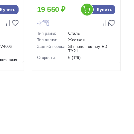
19 550 ₽
Купить
Купить
Тип рамы:
Сталь
Тип вилки:
Жесткая
-V4006
Задний перекл:
Shimano Tourney RD-
TY21
Скорости:
6 (1*6)
анические
Тип тормозов:
Дисковые механические
Вес:
15 кг.
Диаметр
24 дюймов
колес:
Цвет-размер в
12 Фиолетовый
наличии:
Артикул:
1130174