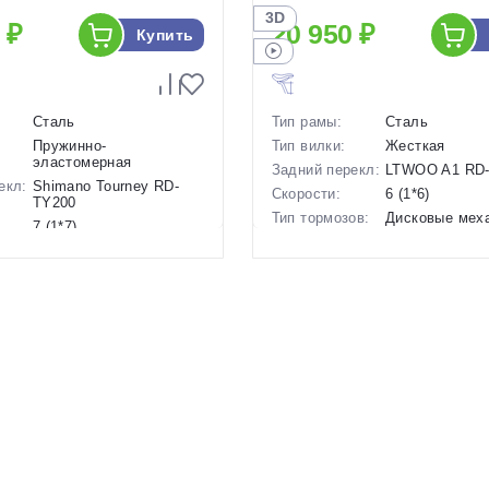
3D
 ₽
20 950 ₽
Купить
Сталь
Тип рамы:
Сталь
Пружинно-
Тип вилки:
Жесткая
эластомерная
Задний перекл:
LTWOO A1 RD
екл:
Shimano Tourney RD-
Скорости:
6 (1*6)
TY200
Тип тормозов:
Дисковые мех
7 (1*7)
Вес:
13.5 кг.
ов:
Дисковые механические
Диаметр
24 дюймов
16 кг.
колес:
24 дюймов
Цвет-размер в
12 Оранжевый
наличии:
р в
12 Красный
Артикул:
1130221
1130222