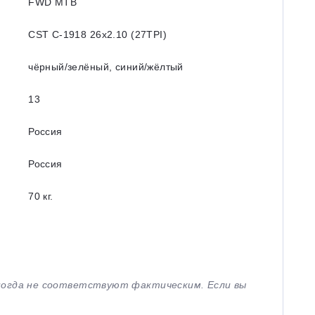
FWD MTB
CST C-1918 26x2.10 (27TPI)
чёрный/зелёный, синий/жёлтый
13
Россия
Россия
70 кг.
иногда не соответствуют фактическим. Если вы