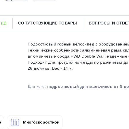
Получайте товар
выбранный способом
Ы
(1)
СОПУТСТВУЮЩИЕ ТОВАРЫ
ВОПРОСЫ И ОТВ
Оставшиеся
75
% будут
списываться
с вашей карты
по
25
%
каждые 2 недели
Подростковый горный велосипед с оборудованием
Технические особенности: алюминиевая рама спл
алюминиевые обода FWD Double Wall, надежные 
Подходит для прогулочной езды по различным до
26 дюймов. Вес - 14 кг.
Подробнее
об оплате Плайтом
Для кого:
подростковый для мальчиков от 9 до
25
раз в 2
Остались вопросы?
недели
а
Многоскоростной
8 800 302-02-51