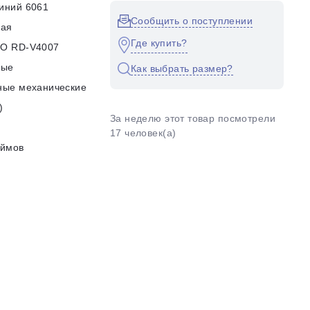
иний 6061
Сообщить о поступлении
кая
Где купить?
O RD-V4007
ные
Как выбрать размер?
ные механические
)
За неделю этот товар посмотрели
17 человек(а)
юймов