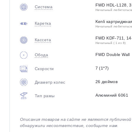
FWD HDL-L128, 3
Система
Начальный любительский
Kenli картриджна
Каретка
Начальный любительский
FWD KDF-711, 14
Кассета
Начальный ( 1 из 8)
FWD Double Wall
Обода
7 (1*7)
Скорости
26 дюймов
Диаметр колес
Алюминий 6061
Тип рамы
Описания товаров на сайте не являются публично
обнаружили несоответствие, сообщите нам.