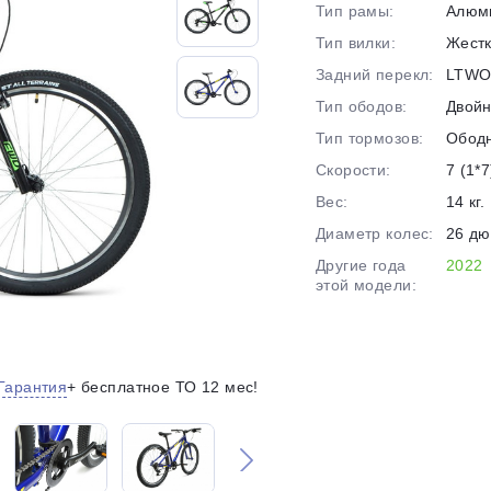
Тип рамы:
Алюм
на части
без переплат
Тип вилки:
Жест
Задний перекл:
LTWO
Тип ободов:
Двой
График платежей
Тип тормозов:
Обод
Скорости:
7 (1*7
Сегодня
Вес:
14 кг.
25
%
Диаметр колес:
26 д
Другие года
2022
этой модели:
Добавляйте товары
в корзину
Гарантия
+ бесплатное ТО 12 мес!
Оплачивайте сегодня только
25
% картой любого банка