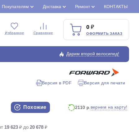
Покупателям
Доставка
Ремонт
КОНТАКТЫ
0
Избранное
Сравнение
ОФОРМИТЬ ЗАКАЗ
Дарим второй велосипед!
Версия в PDF
Версия для печати
Закрыть
Похожие
вернем на карту!
2110 р.
от
19 623
₽ до
20 678
₽