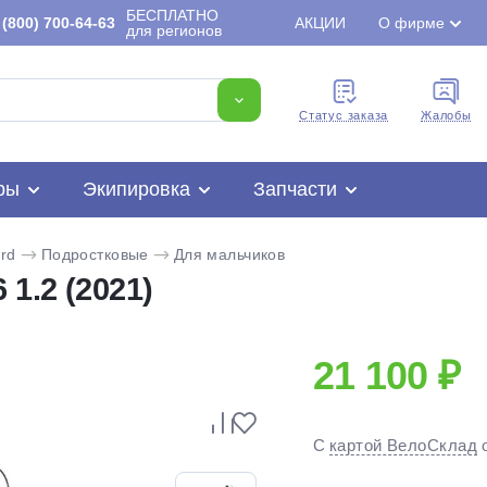
БЕСПЛАТНО
(800) 700-64-63
АКЦИИ
О фирме
для регионов
Cтатус заказа
Жалобы
ры
Экипировка
Запчасти
rd
Подростковые
Для мальчиков
1.2 (2021)
21 100 ₽
Для клиентов всех банков
С
картой ВелоСклад
Разбейте
оплату