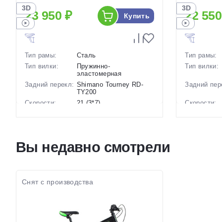
3D
3D
23 950 ₽
22 550
Купить
Тип рамы:
Сталь
Тип рамы:
Тип вилки:
Пружинно-
Тип вилки:
эластомерная
Задний перекл:
Shimano Tourney RD-
Задний пер
TY200
Скорости:
21 (3*7)
Скорости:
Тип тормозов:
Дисковые механические
Тип тормоз
Вес:
17.2 кг.
Вес:
Диаметр
26 дюймов
Диаметр
Вы недавно смотрели
колес:
колес:
Цвет-размер в
14 Черный
Цвет-разме
наличии:
наличии:
Артикул:
1130223
Артикул:
Снят с производства