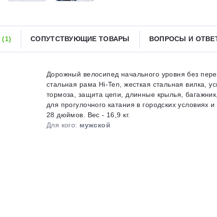
Получайте товар
выбранный способом
Ы
(1)
СОПУТСТВУЮЩИЕ ТОВАРЫ
ВОПРОСЫ И ОТВ
Оставшиеся
75
% будут
списываться
с вашей карты
по
25
%
каждые 2 недели
Дорожный велосипед начального уровня без пере
стальная рама Hi-Ten, жесткая стальная вилка,
тормоза, защита цепи, длинные крылья, багажник
для прогулочного катания в городских условиях 
28 дюймов. Вес - 16,9 кг.
Подробнее
об оплате Плайтом
Для кого:
мужской
25
раз в 2
Остались вопросы?
недели
8 800 302-02-51