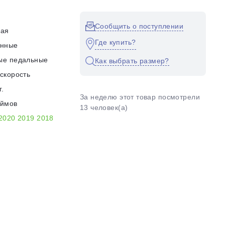
Сообщить о поступлении
кая
Где купить?
енные
ые педальные
Как выбрать размер?
скорость
г.
За неделю этот товар посмотрели
юймов
13 человек(а)
2020
2019
2018