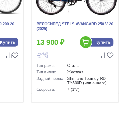
200 26
ВЕЛОСИПЕД STELS AVANGARD 250 V 26
(2025)
13 900 ₽
Купить
Купить
Тип рамы:
Сталь
Тип вилки:
Жесткая
Задний перекл:
Shimano Tourney RD-
TY300D (или аналог)
ь
Скорости:
7 (1*7)
ьные
Тип тормозов:
Ободные механические
Вес:
16.9 кг.
Диаметр
26 дюймов
колес:
Цвет-размер в
19 Синий, 19 Зеленый
наличии:
Артикул:
1129233