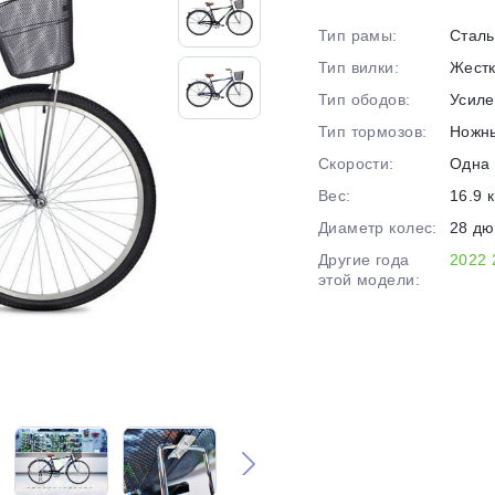
на части
без переплат
Тип рамы:
Сталь
Тип вилки:
Жест
Тип ободов:
Усил
График платежей
Тип тормозов:
Ножн
Скорости:
Одна 
Сегодня
Вес:
16.9 к
25
%
Диаметр колес:
28 д
Другие года
2022
этой модели:
Добавляйте товары
в корзину
Оплачивайте сегодня только
25
% картой любого банка