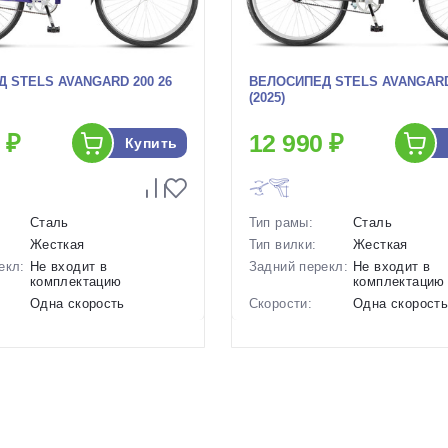
 STELS AVANGARD 200 26
ВЕЛОСИПЕД STELS AVANGARD 
(2025)
 ₽
12 990 ₽
Купить
Сталь
Тип рамы:
Сталь
Жесткая
Тип вилки:
Жесткая
екл:
Не входит в
Задний перекл:
Не входит в
комплектацию
комплектацию
Одна скорость
Скорости:
Одна скорост
ов:
Ножные педальные
Тип тормозов:
Ножные педал
16.1 кг.
Вес:
16.1 кг.
26 дюймов
Диаметр
26 дюймов
колес:
р в
19 Синий, 19 Серый
Цвет-размер в
19 Синий
наличии:
1130058
Артикул:
1128877