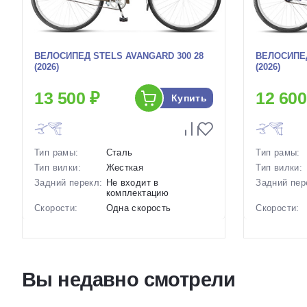
ВЕЛОСИПЕД STELS AVANGARD 300 28
ВЕЛОСИПЕД
(2026)
(2026)
13 500 ₽
12 600
Купить
Тип рамы:
Сталь
Тип рамы:
Тип вилки:
Жесткая
Тип вилки:
Задний перекл:
Не входит в
Задний пер
комплектацию
Скорости:
Одна скорость
Скорости:
Тип тормозов:
Ножные педальные
Тип тормоз
Вес:
16.65 кг.
Вес:
Диаметр
28 дюймов
Диаметр
колес:
колес:
Вы недавно смотрели
Цвет-размер в
20 Черный, 20 Зеленый,
Цвет-разме
наличии:
20 Синий
наличии:
Артикул:
1129805
Артикул: