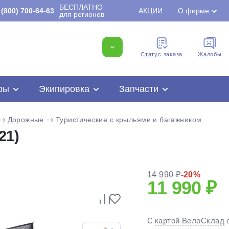
БЕСПЛАТНО
(800) 700-64-63
АКЦИИ
О фирме
для регионов
Cтатус заказа
Жалобы
ры
Экипировка
Запчасти
Дорожные
Туристические с крыльями и багажником
21)
14 990 ₽
-20%
11 990 ₽
Для клиентов всех банков
С
картой ВелоСклад
Разбейте
оплату