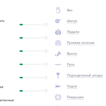
plait.ru
Вес
аль
Шатун
?
Педали
?
Рулевая колонка
?
Вынос
раз в 2 недели
Руль
?
Подседельный штырь
?
Седло
ая
?
Покрышки
силенные