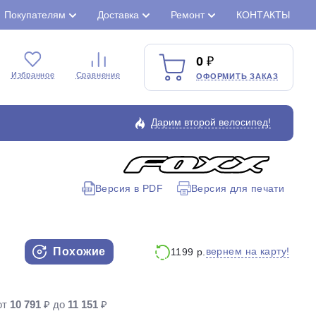
Покупателям
Доставка
Ремонт
КОНТАКТЫ
0
Избранное
Сравнение
ОФОРМИТЬ ЗАКАЗ
Дарим второй велосипед!
Версия в PDF
Версия для печати
Закрыть
Похожие
вернем на карту!
1199 р.
от
10 791
₽ до
11 151
₽